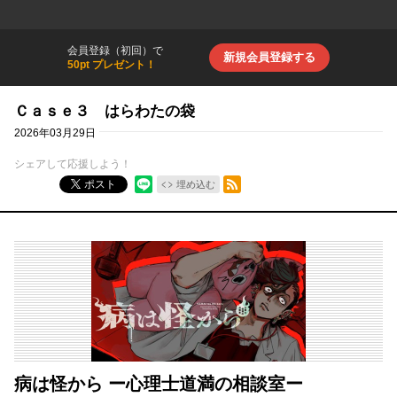
会員登録（初回）で
新規会員登録する
50pt プレゼント！
Ｃａｓｅ３ はらわたの袋
2026年03月29日
シェアして応援しよう！
RSSフィード
ポスト
埋め込む
病は怪から ー心理士道満の相談室ー