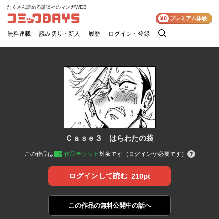
たくさん読める講談社のマンガWEB
コミックDAYS
¥0
プレミアム体験
無料連載
読み切り・新人
履歴
ログイン・登録
検
索
Ｃａｓｅ３ はらわたの袋
この作品は
作品チケット
対象です（ログインが必要です）
ログインして読む
210pt
この作品の
無料公開中の話へ