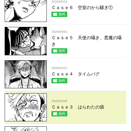
2026/05/24
Ｃａｓｅ６ 空室のから騒ぎ①
無料
2026/05/03
Ｃａｓｅ５ 天使の囁き、悪魔の囁
き
無料
2026/04/12
Ｃａｓｅ４ タイムバグ
無料
2026/03/29
Ｃａｓｅ３ はらわたの袋
無料