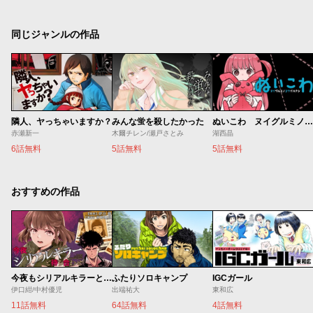
同じジャンルの作品
隣人、ヤっちゃいますか？
みんな蛍を殺したかった
ぬいこわ ヌイグルミノコワイハナシ
赤瀬新一
木爾チレン/瀬戸さとみ
湖西晶
6話無料
5話無料
5話無料
おすすめの作品
今夜もシリアルキラーと待ち合わせ
ふたりソロキャンプ
IGCガール
伊口紺/中村優児
出端祐大
東和広
11話無料
64話無料
4話無料