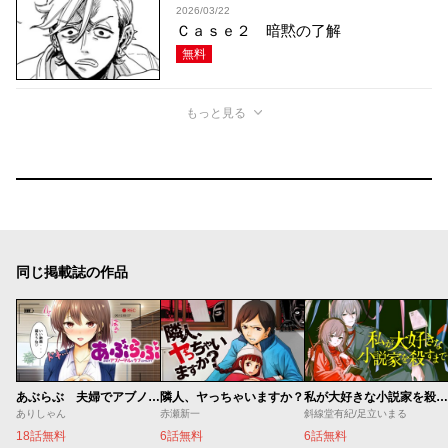
2026/03/22
Ｃａｓｅ２ 暗黙の了解
無料
もっと見る
同じ掲載誌の作品
あぶらぶ 夫婦でアブノーマルなラブしませんか？
隣人、ヤっちゃいますか？
私が大好きな小説家を殺すまで
ありしゃん
赤瀬新一
斜線堂有紀/足立いまる
18話無料
6話無料
6話無料