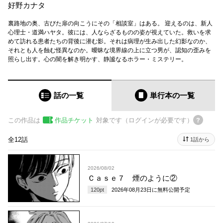
好野カナタ
裏路地の奥、古びた扉の向こうにその「相談室」はある。 迎えるのは、新人
心理士・道満ハヤタ。彼には、人ならざるものの姿が視えていた。救いを求
めて訪れる患者たちの背後に潜む影。それは病理が生み出した幻影なのか、
それとも人を蝕む怪異なのか。曖昧な境界線の上に立つ男が、認知の歪みを
照らし出す。心の闇を解き明かす、静謐なるホラー・ミステリー。
話の一覧
単行本
の一覧
この作品は
作品チケット
対象です（ログインが必要です）
全12話
1話から
2026/08/02
Ｃａｓｅ７ 煙のように②
120
pt
2026年08月23日
に無料公開予定