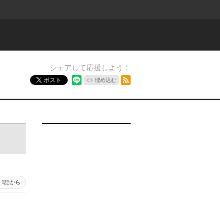
シェアして応援しよう！
RSSフィード
ポスト
埋め込む
1話から