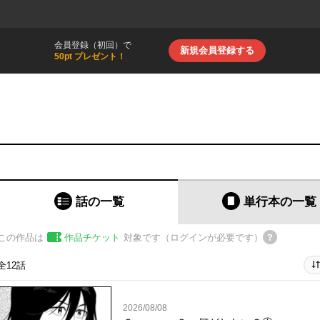
会員登録（初回）で
新規会員登録する
50pt プレゼント！
話の一覧
単行本
の一覧
この作品は
作品チケット
対象です（ログインが必要です）
全12話
2026/08/08