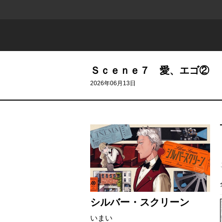
Ｓｃｅｎｅ７ 愛、エゴ②
2026年06月13日
シルバー・スクリーン
いまい