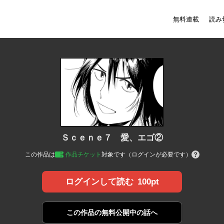
無料連載
読み
Ｓｃｅｎｅ７ 愛、エゴ②
この作品は
作品チケット
対象です（ログインが必要です）
100pt
ログインして読む
この作品の
無料公開中の話へ