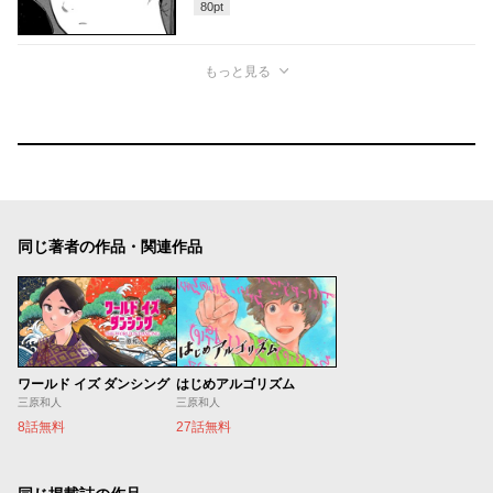
80
pt
もっと見る
同じ著者の作品・関連作品
ワールド イズ ダンシング
はじめアルゴリズム
三原和人
三原和人
8話無料
27話無料