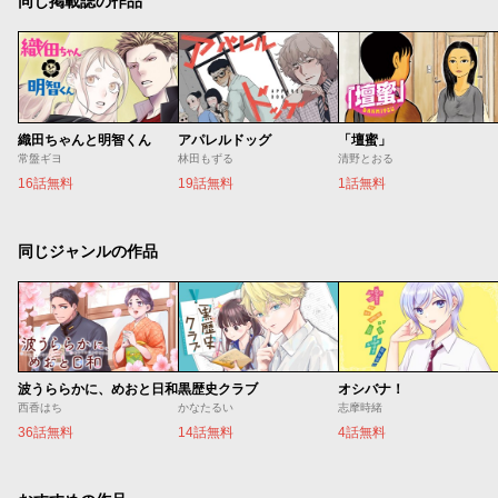
同じ掲載誌の作品
織田ちゃんと明智くん
アパレルドッグ
「壇蜜」
常盤ギヨ
林田もずる
清野とおる
16話無料
19話無料
1話無料
同じジャンルの作品
波うららかに、めおと日和
黒歴史クラブ
オシバナ！
西香はち
かなたるい
志摩時緒
36話無料
14話無料
4話無料