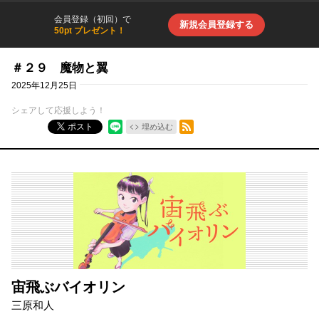
会員登録（初回）で
新規会員登録する
50pt プレゼント！
＃２９ 魔物と翼
2025年12月25日
シェアして応援しよう！
RSSフィード
ポスト
埋め込む
宙飛ぶバイオリン
三原和人