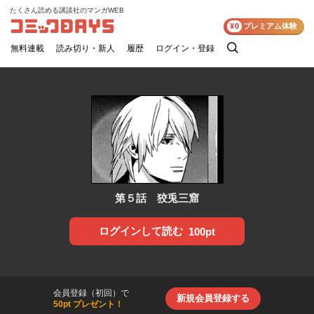
たくさん読める講談社のマンガWEB
コミックDAYS
¥0
プレミアム体験
無料連載
読み切り・新人
履歴
ログイン・登録
検
索
第５話 狡兎三窟
ログインして読む
100pt
会員登録（初回）で
新規会員登録する
50pt プレゼント！