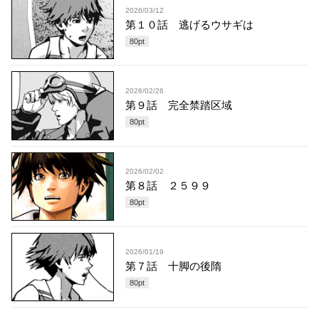
2026/03/12
第１０話 逃げるウサギは
80
pt
2026/02/26
第９話 完全禁踏区域
80
pt
2026/02/02
第８話 ２５９９
80
pt
2026/01/19
第７話 十脚の後隋
80
pt