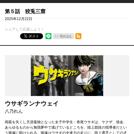
第５話 狡兎三窟
2025年12月22日
シェアして応援しよう！
RSSフィード
ポスト
埋め込む
ウサギランナウェイ
八乃れん
両親を失くし天涯孤独となった女子中学生・巻尾ウサギは、ヤクザ、借金、
あらゆるものから無我夢中で逃げているところを、陸上競技の指導者だとい
う狼塚に助けられる。狼塚はウサギの全速力の走りに、陸上選手としての才