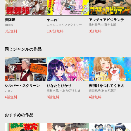
猩猩姫
ヤニねこ
アマチュアビジランテ
ippatu
にゃんにゃんファクトリー
浅村壮平/内藤光太郎
3話無料
107話無料
3話無料
同じジャンルの作品
シルバー・スクリーン
ひなたとひかり
夜明けをつれてくる犬
いまい
高杉六花/べあろ/万冬しま
吉田桃子/あまぎ夏芽
4話無料
8話無料
4話無料
おすすめの作品