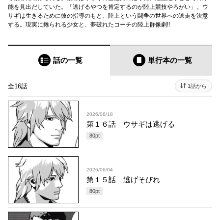
能を見出だしていた。「逃げるやつを肯定するのが陸上競技やろがい」。ウ
サギは生きるために彼の指導のもと、陸上という闘争の世界への逃走を決意
する。現実に捲られる少女と、夢破れたコーチの陸上群像劇!!
話の一覧
単行本
の一覧
全16話
1話から
2026/06/18
第１６話 ウサギは逃げる
80
pt
2026/06/04
第１５話 逃げそびれ
80
pt