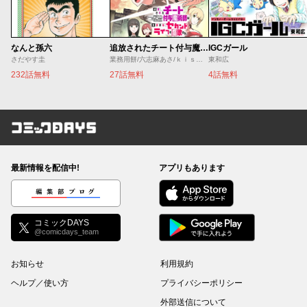
なんと孫六
追放されたチート付与魔術師は気ままなセカンドライフを謳歌する。 ～俺は武器だけじゃなく、あらゆるものに『強化ポイント』を付与できるし、俺の意思でいつでも効果を解除できるけど、残った人たち大丈夫？～
IGCガール
さだやす圭
業務用餅/六志麻あさ/ｋｉｓｕｉ
東和広
232話無料
27話無料
4話無料
コミックDAYS
最新情報を配信中!
アプリもあります
編集部ブログ
コミックDAYS
@comicdays_team
お知らせ
利用規約
ヘルプ／使い方
プライバシーポリシー
外部送信について