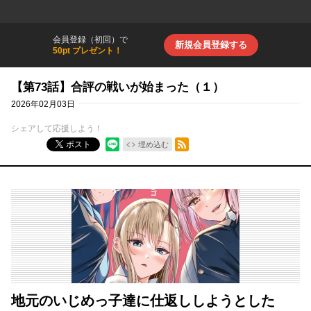
会員登録（初回）で
新規会員登録する
50pt プレゼント！
【第73話】合評の戦いが始まった（１）
2026年02月03日
シェアして応援しよう！
RSSフィード
ポスト
埋め込む
地元のいじめっ子達に仕返ししようとした