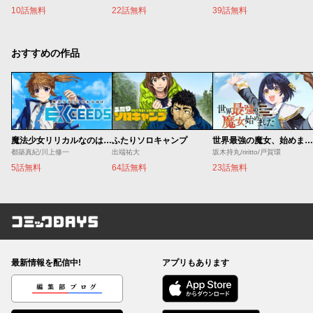
10話無料
22話無料
39話無料
おすすめの作品
魔法少女リリカルなのは EXCEEDS
ふたりソロキャンプ
世界最強の魔女、始めました ～私だけ『攻略サイト』を見れる世界で自由に生きます～
都築真紀/川上修一
出端祐大
坂木持丸/riritto/戸賀環
5話無料
64話無料
23話無料
コミックDAYS
最新情報を配信中!
アプリもあります
編集部ブログ