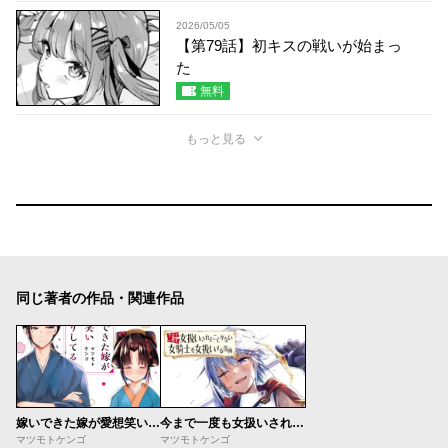
2026/05/05
【第79話】初キスの戦いが始まっ
た
無料
もっと見る
同じ著者の作品・関連作品
嫁いできた嫁が愛想笑いばかりしてる
今まで一度も女扱いされたことがない女騎士を女扱いする漫画
マツモトケンゴ
マツモトケンゴ