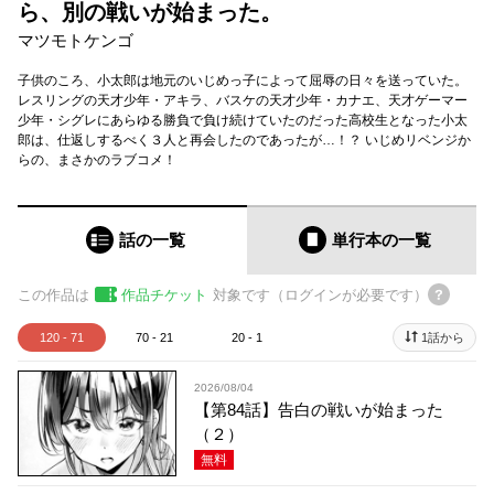
ら、別の戦いが始まった。
マツモトケンゴ
子供のころ、小太郎は地元のいじめっ子によって屈辱の日々を送っていた。
レスリングの天才少年・アキラ、バスケの天才少年・カナエ、天才ゲーマー
少年・シグレにあらゆる勝負で負け続けていたのだった高校生となった小太
郎は、仕返しするべく３人と再会したのであったが…！？ いじめリベンジか
らの、まさかのラブコメ！
話の一覧
単行本
の一覧
この作品は
作品チケット
対象です（ログインが必要です）
120 - 71
70 - 21
20 - 1
1話から
2026/08/04
【第84話】告白の戦いが始まった
（２）
無料