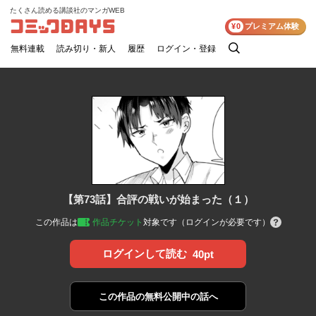
たくさん読める講談社のマンガWEB
コミックDAYS
¥0
プレミアム体験
無料連載
読み切り・新人
履歴
ログイン・登録
検
索
【第73話】合評の戦いが始まった（１）
この作品は
作品チケット
対象です（ログインが必要です）
ログインして読む
40pt
この作品の
無料公開中の話へ