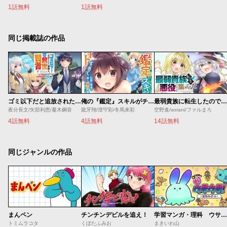
1話無料
1話無料
同じ掲載誌の作品
ゴミ以下だと追放された使用人、実は前世賢者です ～史上最強の賢者、世界最高峰の学園に通う～
俺の『鑑定』スキルがチートすぎて
最弱貴族に転生したので悪役たちを集めてみた
夜分長文/矢部利恩/蔓木鋼音
龍牙翔/澄守彩/冬馬来彩
空野進/sorani/ファルまろ
4話無料
4話無料
14話無料
同じジャンルの作品
まんペン
チンチンデビルを追え！
学習マンガ・理科 ウサウサ！
トミムラコタ
くぼたふみお
まきいわ山