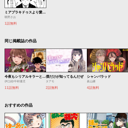
ミアプラキドゥスより愛をこめて
眺野さお
1話無料
同じ掲載誌の作品
今夜もシリアルキラーと待ち合わせ
僕だけが知ってるんだぜ
シャンバラッド
伊口紺/中村優児
タアモ
眞山継
11話無料
2話無料
4話無料
おすすめの作品