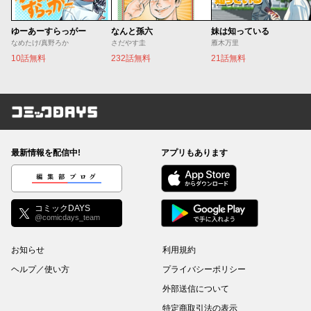
ゆーあーすらっがー
なんと孫六
妹は知っている
なめたけ/真野ろか
さだやす圭
雁木万里
10話無料
232話無料
21話無料
コミックDAYS
最新情報を配信中!
アプリもあります
編集部ブログ
コミックDAYS
@comicdays_team
お知らせ
利用規約
ヘルプ／使い方
プライバシーポリシー
外部送信について
特定商取引法の表示