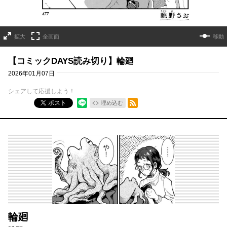
拡大
全画面
移動
【コミックDAYS読み切り】輪廻
2026年01月07日
シェアして応援しよう！
RSSフィード
ポスト
埋め込む
輪廻