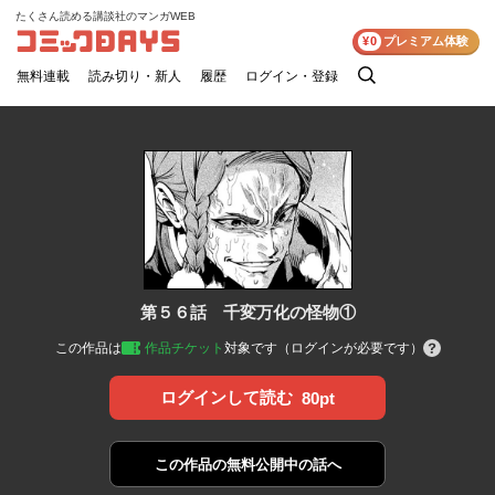
たくさん読める講談社のマンガWEB
コミックDAYS
¥0
プレミアム体験
無料連載
読み切り・新人
履歴
ログイン・登録
検
索
第５６話 千変万化の怪物①
この作品は
作品チケット
対象です（ログインが必要です）
ログインして読む
80pt
この作品の
無料公開中の話へ