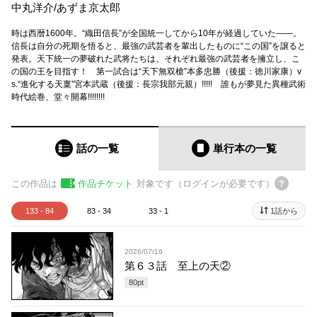
中丸洋介
/
あずま京太郎
時は西暦1600年。“織田信長”が全国統一してから10年が経過していた――。
信長は自分の死期を悟ると、最強の武芸者を輩出したものに“この国”を譲ると
発表。天下統一の夢破れた武将たちは、それぞれ最強の武芸者を擁立し、こ
の国の王を目指す！ 第一試合は“天下無双槍”本多忠勝（後援：徳川家康）v
s.“進化する天稟”宮本武蔵（後援：長宗我部元親）!!!!! 誰もが夢見た異種武術
時代絵巻、堂々開幕!!!!!!!!
話の一覧
単行本
の一覧
この作品は
作品チケット
対象です（ログインが必要です）
133 - 84
83 - 34
33 - 1
1話から
2026/07/16
第６３話 至上の天②
80
pt