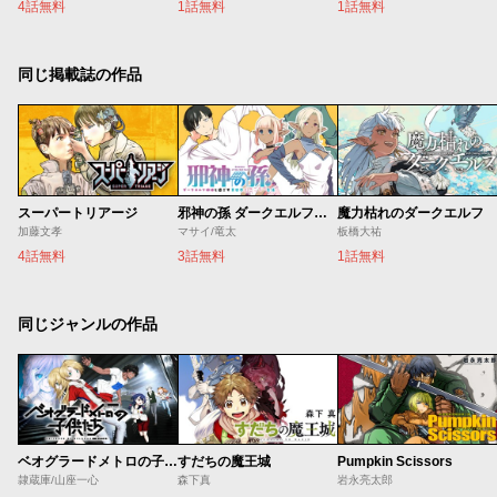
4話無料
1話無料
1話無料
同じ掲載誌の作品
スーパートリアージ
邪神の孫 ダークエルフ姉妹と過ごす異世界引きこもり生活
魔力枯れのダークエルフ
加藤文孝
マサイ/竜太
板橋大祐
4話無料
3話無料
1話無料
同じジャンルの作品
ベオグラードメトロの子供たち
すだちの魔王城
Pumpkin Scissors
隷蔵庫/山座一心
森下真
岩永亮太郎