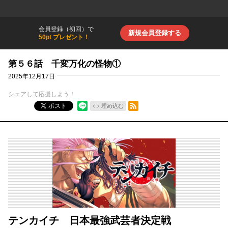
会員登録（初回）で
新規会員登録する
50pt プレゼント！
第５６話 千変万化の怪物①
2025年12月17日
シェアして応援しよう！
RSSフィード
ポスト
埋め込む
テンカイチ 日本最強武芸者決定戦