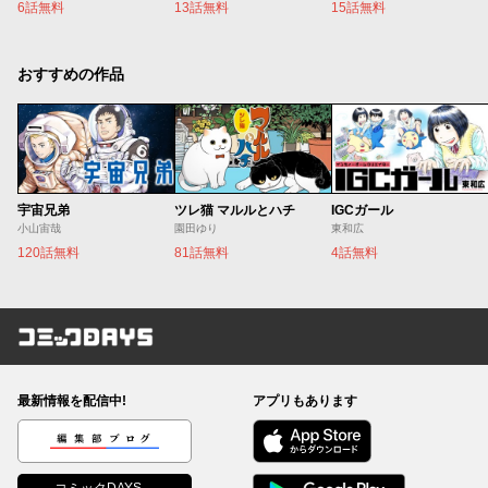
6話無料
13話無料
15話無料
おすすめの作品
宇宙兄弟
ツレ猫 マルルとハチ
IGCガール
小山宙哉
園田ゆり
東和広
120話無料
81話無料
4話無料
コミックDAYS
最新情報を配信中!
アプリもあります
編集部ブログ