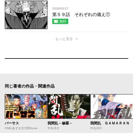
2026/03/17
第５９話 それぞれの備え①
無料
もっと見る
同じ著者の作品・関連作品
バーサス
我間乱－修羅－
我間乱 ＧＡＭＡＲＡＮ
ONE/あずま京太郎/bose
中丸洋介
中丸洋介