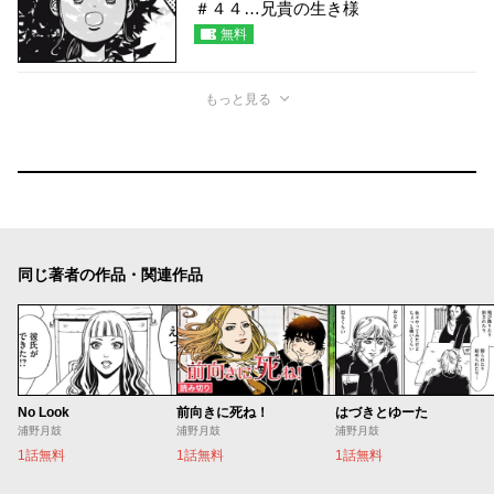
＃４４…兄貴の生き様
無料
もっと見る
同じ著者の作品・関連作品
No Look
前向きに死ね！
はづきとゆーた
浦野月鼓
浦野月鼓
浦野月鼓
1話無料
1話無料
1話無料