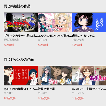
同じ掲載誌の作品
ブラックカラー～悪の組織をマネジメント～
エルフのモンちゃん高校生!!
虐幸のくるちゃん
原理/福田泰宏
志羽よう
木陰ひな田
4話無料
4話無料
8話無料
同じジャンルの作品
あらくれお嬢様はもんもんしている
社長と酒と星
あぶらぶ 夫婦でアブノーマルなラブしませんか？
木下由一
ずり騎士
ありしゃん
10話無料
18話無料
18話無料