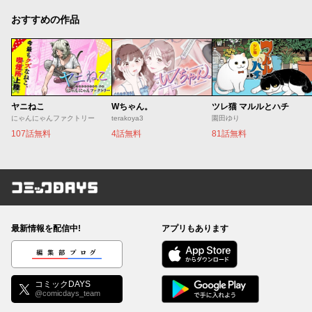
おすすめの作品
ヤニねこ
Wちゃん。
ツレ猫 マルルとハチ
にゃんにゃんファクトリー
terakoya3
園田ゆり
107話無料
4話無料
81話無料
コミックDAYS
最新情報を配信中!
アプリもあります
編集部ブログ
コミックDAYS
@comicdays_team