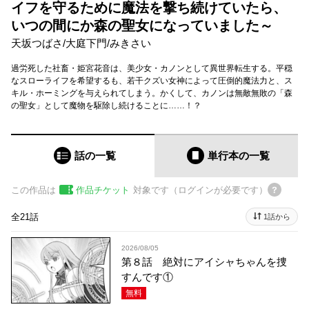
イフを守るために魔法を撃ち続けていたら、
いつの間にか森の聖女になっていました～
天坂つばさ
/
大庭下門
/
みきさい
過労死した社畜・姫宮花音は、美少女・カノンとして異世界転生する。平穏
なスローライフを希望するも、若干クズい女神によって圧倒的魔法力と、ス
キル・ホーミングを与えられてしまう。かくして、カノンは無敵無敗の「森
の聖女」として魔物を駆除し続けることに……！？
話の一覧
単行本
の一覧
この作品は
作品チケット
対象です（ログインが必要です）
全21話
1話から
2026/08/05
第８話 絶対にアイシャちゃんを捜
すんです①
無料