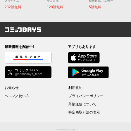
さだやす圭
小山宙哉
都築真紀/川上修一
232話無料
120話無料
5話無料
コミックDAYS
最新情報を配信中!
アプリもあります
編集部ブログ
コミックDAYS
@comicdays_team
お知らせ
利用規約
ヘルプ／使い方
プライバシーポリシー
外部送信について
特定商取引法の表示