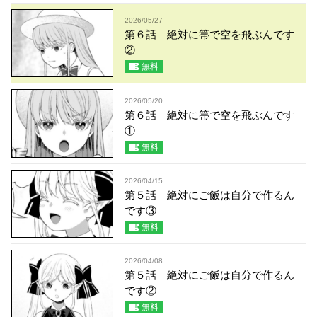
2026/05/27
第６話 絶対に箒で空を飛ぶんです
②
無料
2026/05/20
第６話 絶対に箒で空を飛ぶんです
①
無料
2026/04/15
第５話 絶対にご飯は自分で作るん
です③
無料
2026/04/08
第５話 絶対にご飯は自分で作るん
です②
無料