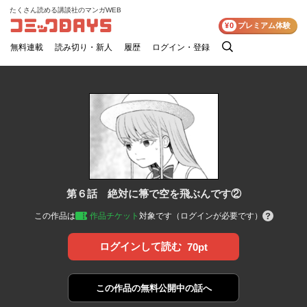
たくさん読める講談社のマンガWEB
コミックDAYS
¥0
プレミアム体験
無料連載
読み切り・新人
履歴
ログイン・登録
検
索
第６話 絶対に箒で空を飛ぶんです②
この作品は
作品チケット
対象です（ログインが必要です）
ログインして読む
70pt
この作品の
無料公開中の話へ