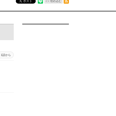
ポスト
埋め込む
1話から