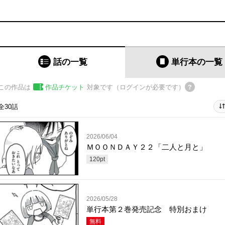
話の一覧
単行本
の一覧
この作品は
作品チケット
対象です（ログインが必要です）
全30話
2026/06/04
ＭＯＯＮＤＡＹ２２「二人と月と」
120
pt
2026/05/28
単行本第２巻発売記念 特別おまけ
無料