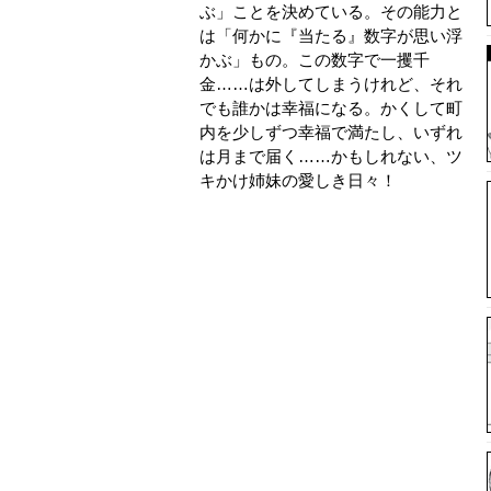
ぶ」ことを決めている。その能力と
は「何かに『当たる』数字が思い浮
かぶ」もの。この数字で一攫千
金……は外してしまうけれど、それ
でも誰かは幸福になる。かくして町
内を少しずつ幸福で満たし、いずれ
は月まで届く……かもしれない、ツ
キかけ姉妹の愛しき日々！