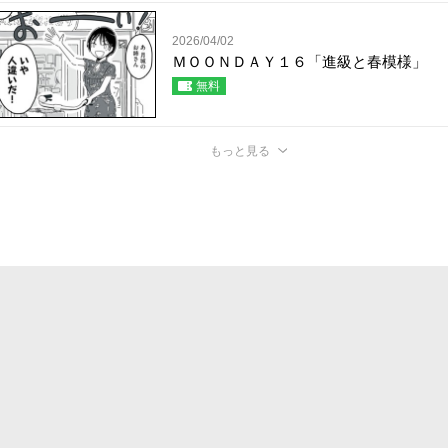
2026/04/02
ＭＯＯＮＤＡＹ１６「進級と春模様」
無料
もっと見る