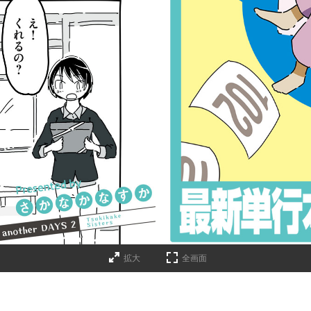
詳細ページへのリンク
拡大
全画面