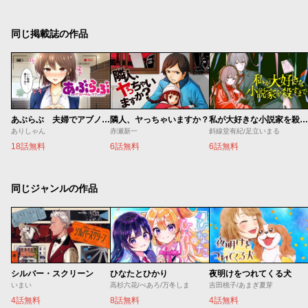
同じ掲載誌の作品
あぶらぶ 夫婦でアブノーマルなラブしませんか？
隣人、ヤっちゃいますか？
私が大好きな小説家を殺すまで
ありしゃん
赤瀬新一
斜線堂有紀/足立いまる
18話無料
6話無料
6話無料
同じジャンルの作品
シルバー・スクリーン
ひなたとひかり
夜明けをつれてくる犬
いまい
高杉六花/べあろ/万冬しま
吉田桃子/あまぎ夏芽
4話無料
8話無料
4話無料