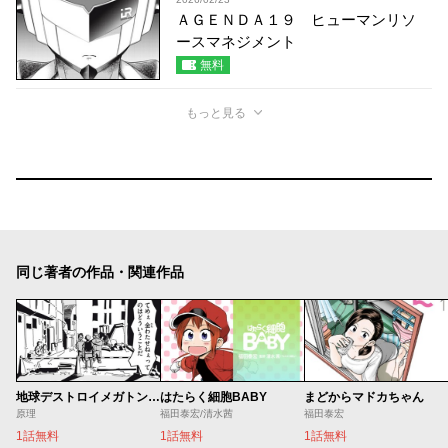
ＡＧＥＮＤＡ１９ ヒューマンリソ
ースマネジメント
無料
もっと見る
同じ著者の作品・関連作品
地球デストロイメガトンパンチ
はたらく細胞BABY
まどからマドカちゃん
原理
福田泰宏/清水茜
福田泰宏
1話無料
1話無料
1話無料