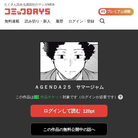
たくさん読める講談社のマンガWEB
コミックDAYS
¥0
プレミアム体験
無料連載
読み切り・新人
履歴
ログイン・登録
検
索
ＡＧＥＮＤＡ２５ サマージャム
この作品は
作品チケット
対象です（ログインが必要です）
ログインして読む
120pt
この作品の
無料公開中の話へ