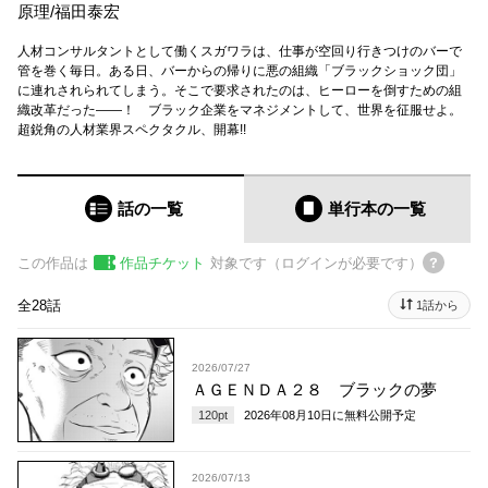
原理
/
福田泰宏
人材コンサルタントとして働くスガワラは、仕事が空回り行きつけのバーで
管を巻く毎日。ある日、バーからの帰りに悪の組織「ブラックショック団」
に連れされられてしまう。そこで要求されたのは、ヒーローを倒すための組
織改革だった――！ ブラック企業をマネジメントして、世界を征服せよ。
超鋭角の人材業界スペクタクル、開幕!!
話の一覧
単行本
の一覧
この作品は
作品チケット
対象です（ログインが必要です）
全28話
1話から
2026/07/27
ＡＧＥＮＤＡ２８ ブラックの夢
120
pt
2026年08月10日
に無料公開予定
2026/07/13