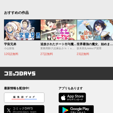
おすすめの作品
宇宙兄弟
追放されたチート付与魔術師は気ままなセカンドライフを謳歌する。 ～俺は武器だけじゃなく、あらゆるものに『強化ポイント』を付与できるし、俺の意思でいつでも効果を解除できるけど、残った人たち大丈夫？～
世界最強の魔女、始めました ～私だけ『攻略サイト』を見れる世界で自由に生きます～
小山宙哉
業務用餅/六志麻あさ/ｋｉｓｕｉ
坂木持丸/riritto/戸賀環
120話無料
27話無料
23話無料
コミックDAYS
最新情報を配信中!
アプリもあります
編集部ブログ
コミックDAYS
@comicdays_team