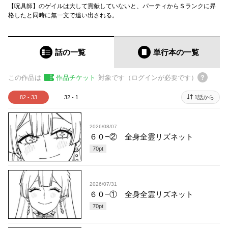
【呪具師】のゲイルは大して貢献していないと、パーティからＳランクに昇
格したと同時に無一文で追い出される。
話の一覧
単行本
の一覧
この作品は
作品チケット
対象です（ログインが必要です）
82 - 33
32 - 1
1話から
2026/08/07
６０−② 全身全霊リズネット
70
pt
2026/07/31
６０−① 全身全霊リズネット
70
pt