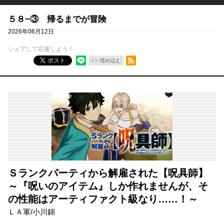
５８−③ 帰るまでが冒険
2026年06月12日
シェアして応援しよう！
RSSフィード
ポスト
埋め込む
Ｓランクパーティから解雇された【呪具師】
～『呪いのアイテム』しか作れませんが、そ
の性能はアーティファクト級なり……！～
ＬＡ軍
/
小川錦