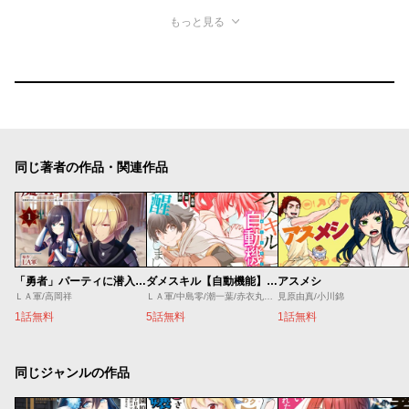
もっと見る
同じ著者の作品・関連作品
「勇者」パーティに潜入した魔王軍の暗殺者～危険度ＳＳＳクラスのミッション、バレない様に頑張ってたら女勇者に気に入られた～
ダメスキル【自動機能】が覚醒しました
アスメシ
ＬＡ軍/高岡祥
ＬＡ軍/中島零/潮一葉/赤衣丸歩郎
見原由真/小川錦
1話無料
5話無料
1話無料
同じジャンルの作品