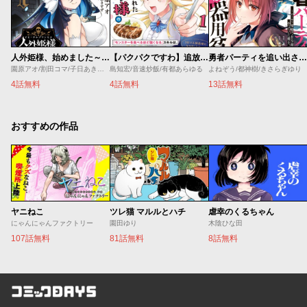
人外姫様、始めました～Ｆｒｅｅ Ｌｉｆｅ Ｆａｎｔａｓｙ Ｏｎｌｉｎｅ～
【パクパクですわ】追放されたお嬢様の『モンスターを食べるほど強くなる』スキルは、１食で１レベルアップする前代未聞の最強スキルでした。３日で人類最強になりましたわ～！
勇者パーティを追い出された器用貧乏 ～パーティ事情で付与術士をやっていた剣士、万能へと至る～
園原アオ/割田コマ/子日あきすず/Ｓｈｅｒｒｙ
島知宏/音速炒飯/有都あらゆる
よねぞう/都神樹/きさらぎゆり
4話無料
4話無料
13話無料
おすすめの作品
ヤニねこ
ツレ猫 マルルとハチ
虐幸のくるちゃん
にゃんにゃんファクトリー
園田ゆり
木陰ひな田
107話無料
81話無料
8話無料
コミックDAYS