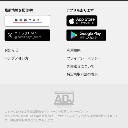
最新情報を配信中!
アプリもあります
編集部ブログ
コミックDAYS
@comicdays_team
お知らせ
利用規約
ヘルプ／使い方
プライバシーポリシー
外部送信について
特定商取引法の表示
コミックDAYSは正規版配信サイトマークを取得したサービスです。
©
KODANSHA Ltd.
All rights reserved. このサイトのデータの著作権は講談社が保有しま
す。無断複製転載放送等は禁止します。