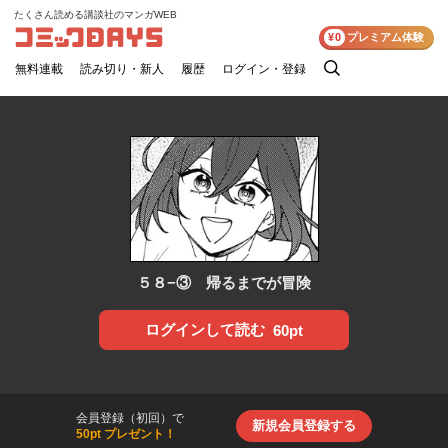
たくさん読める講談社のマンガWEB
コミックDAYS
¥0
プレミアム体験
無料連載
読み切り・新人
履歴
ログイン・登録
検
索
５８−③ 帰るまでが冒険
ログインして読む
60pt
会員登録（初回）で
新規会員登録する
50pt プレゼント！