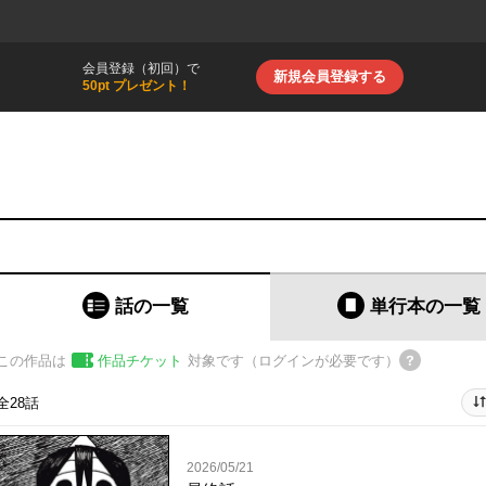
会員登録（初回）で
新規会員登録する
50pt プレゼント！
話の一覧
単行本
の一覧
この作品は
作品チケット
対象です（ログインが必要です）
全28話
2026/05/21