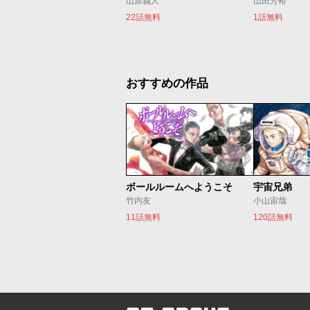
山原義人
山田芳裕
22話無料
1話無料
おすすめの作品
ボールルームへようこそ
宇宙兄弟
竹内友
小山宙哉
11話無料
120話無料