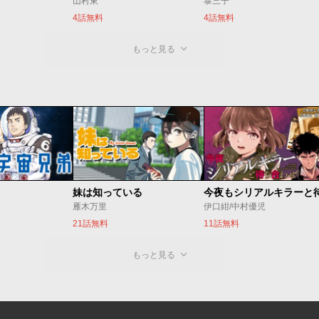
山村東
泰三子
4話無料
4話無料
もっと見る
妹は知っている
雁木万里
伊口紺/中村優児
21話無料
11話無料
もっと見る