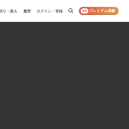
プレミアム体験
切り・新人
履歴
ログイン・登録
検
¥0
索