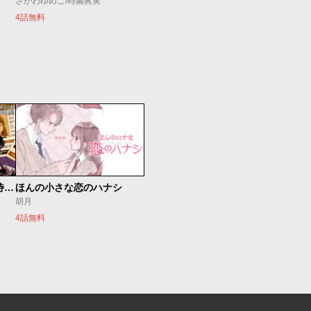
さがわゆめこ/時園眞実
4話無料
今夜もシリアルキラーと待ち合わせ
ほんの小さな恋のハナシ
胡月
4話無料