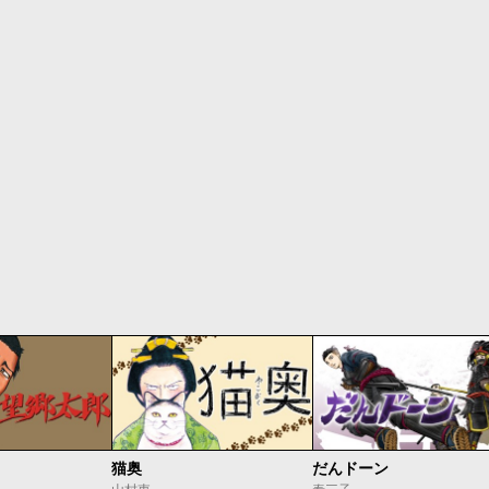
猫奥
だんドーン