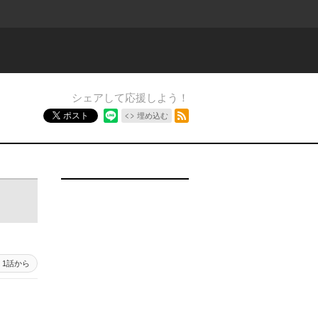
シェアして応援しよう！
RSSフィード
ポスト
埋め込む
1話から