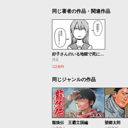
同じ著者の作品・関連作品
好子さんのいる地獄で死にたい
浮足
1話無料
同じジャンルの作品
龍狼伝 王霸立国編
望郷太郎