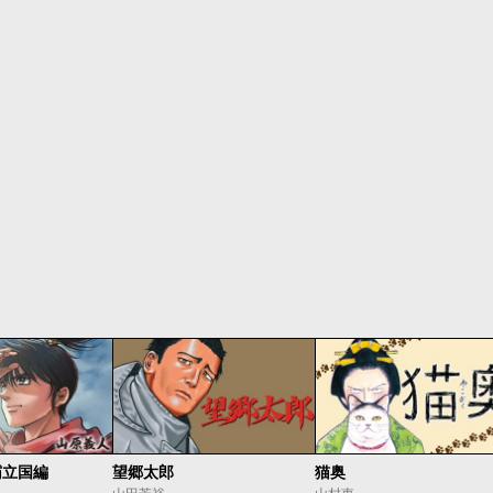
霸立国編
望郷太郎
猫奥