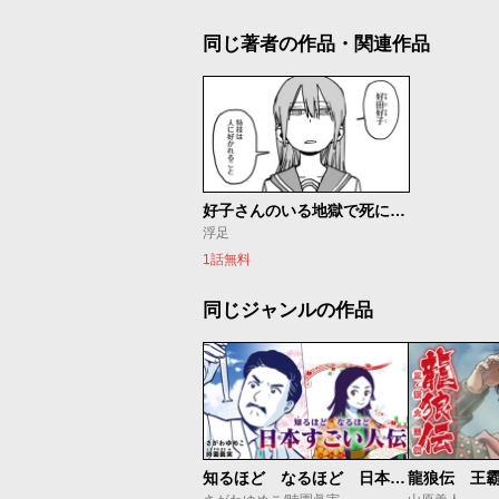
同じ著者の作品・関連作品
好子さんのいる地獄で死にたい
浮足
1話無料
同じジャンルの作品
知るほど なるほど 日本すごい人伝
龍狼伝 王