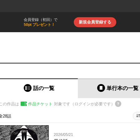
会員登録（初回）で
新規会員登録する
50pt プレゼント！
話の一覧
単行本
の一覧
この作品は
作品チケット
対象です（ログインが必要です）
全28話
2026/05/21