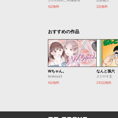
さがわゆめこ/時園眞実
山原義人
4話無料
2話無料
おすすめの作品
Wちゃん。
なんと孫六
terakoya3
さだやす圭
4話無料
232話無料