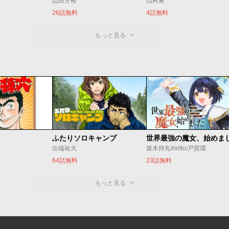
山田芳裕
山村東
26話無料
4話無料
もっと見る
ふたりソロキャンプ
出端祐大
坂木持丸/riritto/戸賀環
64話無料
23話無料
もっと見る