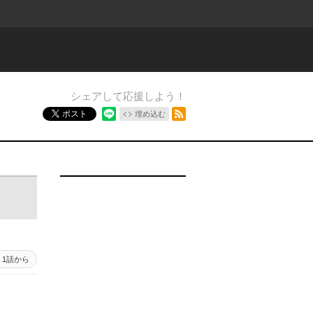
シェアして応援しよう！
RSSフィード
ポスト
埋め込む
1話から