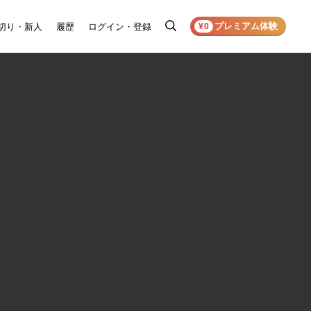
プレミアム体験
切り・新人
履歴
ログイン・登録
検
¥0
索