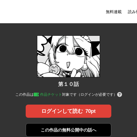
無料連載
読み
第１０話
この作品は
作品チケット
対象です（ログインが必要です）
70pt
ログインして読む
この作品の
無料公開中の話へ