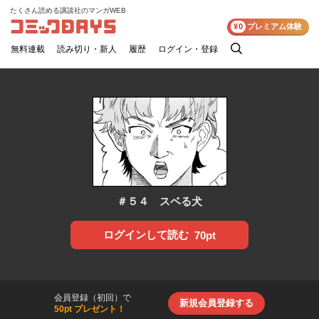
たくさん読める講談社のマンガWEB
コミックDAYS
¥0
プレミアム体験
無料連載
読み切り・新人
履歴
ログイン・登録
検
索
＃５４ スベる犬
ログインして読む
70pt
会員登録（初回）で
新規会員登録する
50pt プレゼント！