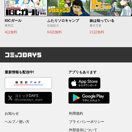
IGCガール
ふたりソロキャンプ
妹は知っている
東和広
出端祐大
雁木万里
4話無料
64話無料
21話無料
コミックDAYS
最新情報を配信中!
アプリもあります
編集部ブログ
コミックDAYS
@comicdays_team
お知らせ
利用規約
ヘルプ／使い方
プライバシーポリシー
外部送信について