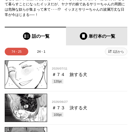
て暮らすことになったイッヌだが、ヤクザの娘であるサリーちゃんの周囲に
は危険な奴らが集まって来て‥‥!? イッヌとサリーちゃんの波瀾万丈な日
常が今はじまる──！
話の一覧
単行本
の一覧
74 - 25
24 - 1
1話から
2026/07/11
＃７４ 旅する犬
120
pt
2026/06/27
＃７３ 決する犬
100
pt