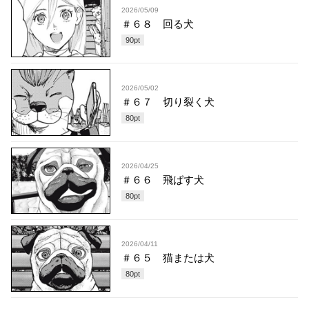
2026/05/09
＃６８ 回る犬
90
pt
2026/05/02
＃６７ 切り裂く犬
80
pt
2026/04/25
＃６６ 飛ばす犬
80
pt
2026/04/11
＃６５ 猫または犬
80
pt