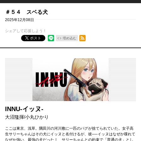
＃５４ スベる犬
2025年12月08日
シェアして応援しよう！
RSSフィード
ポスト
埋め込む
INNU-イッヌ-
大沼隆揮
/
小丸ひかり
ここは東京、浅草。隅田川の河川敷に一匹のパグが捨てられていた。女子高
生サリーちゃんはその犬にイッヌと名付けるが、彼──イッヌはなぜか喋れて
なぜか強い、最強の犬だった！ サリーちゃんとの約束で「普通の犬」とし