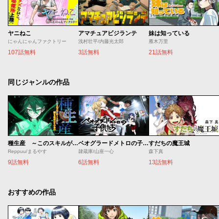
ヤニねこ
アマチュアビジランテ
妹は知っている
にゃんにゃんファクトリー
浅村壮平/内藤光太郎
雁木万里
107話無料
3話無料
21話無料
同じジャンルの作品
種生産 ～このスキルがチートだとまだ誰も気付いていない～
ベオグラードメトロの子供たち
すだちの魔王城
Reppuu/まるやす
隷蔵庫/山座一心
森下真
9話無料
6話無料
13話無料
おすすめの作品