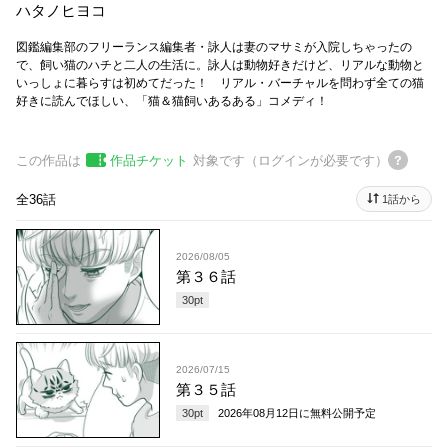
ハタノヒヨコ
図鑑編集部のフリーランス編集者・詠人は妻のマサミが入院しちゃったの
で、飼い猫のハチと二人の生活に。詠人は動物好きだけど、リアルな動物と
いっしょに暮らすは初めてだった！ リアル・バーチャルを問わず全ての猫
好きに読んでほしい、「猫＆猫飼いあるある」コメディ！
この作品は
作品チケット
対象です（ログインが必要です）
全36話
1話から
2026/08/05
第３６話
30
pt
2026/07/15
第３５話
30
pt
2026年08月12日
に無料公開予定