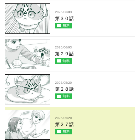
2026/06/03
第３０話
無料
2026/06/03
第２９話
無料
2026/05/20
第２８話
無料
2026/05/20
第２７話
無料