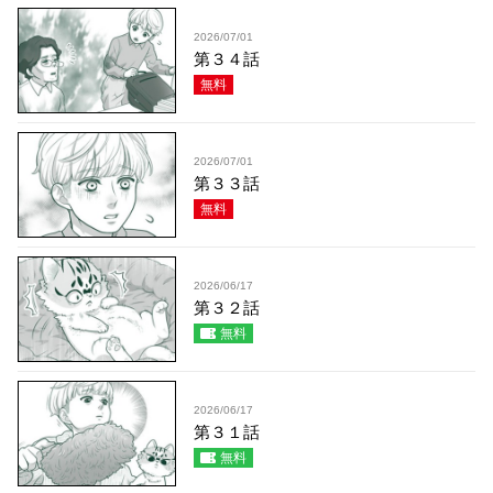
2026/07/01
第３４話
無料
2026/07/01
第３３話
無料
2026/06/17
第３２話
無料
2026/06/17
第３１話
無料