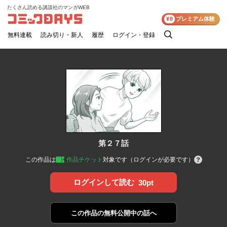
たくさん読める講談社のマンガWEB
コミックDAYS
¥0
プレミアム体験
無料連載
読み切り・新人
履歴
ログイン・登録
検
索
第２７話
この作品は
作品チケット
対象です（ログインが必要です）
ログインして読む
30pt
この作品の
無料公開中の話へ