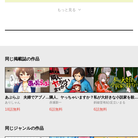
もっと見る
同じ掲載誌の作品
あぶらぶ 夫婦でアブノーマルなラブしませんか？
隣人、ヤっちゃいますか？
私が大好きな小説家を殺すまで
ありしゃん
赤瀬新一
斜線堂有紀/足立いまる
18話無料
6話無料
6話無料
同じジャンルの作品