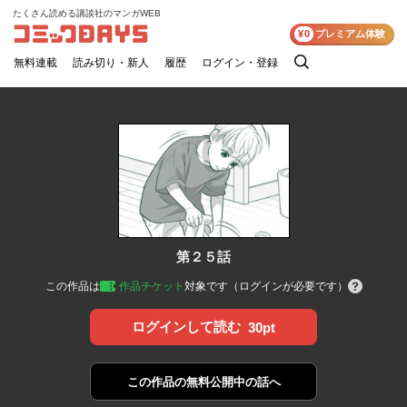
たくさん読める講談社のマンガWEB
コミックDAYS
¥0
プレミアム体験
無料連載
読み切り・新人
履歴
ログイン・登録
検
索
第２５話
この作品は
作品チケット
対象です（ログインが必要です）
ログインして読む
30pt
この作品の
無料公開中の話へ