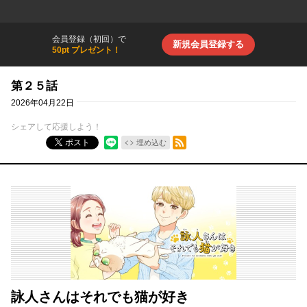
会員登録（初回）で
新規会員登録する
50pt プレゼント！
第２５話
2026年04月22日
シェアして応援しよう！
RSSフィード
ポスト
埋め込む
詠人さんはそれでも猫が好き