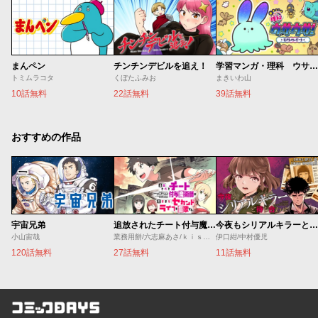
まんペン
チンチンデビルを追え！
学習マンガ・理科 ウサウサ！
トミムラコタ
くぼたふみお
まきいわ山
10話無料
22話無料
39話無料
おすすめの作品
宇宙兄弟
追放されたチート付与魔術師は気ままなセカンドライフを謳歌する。 ～俺は武器だけじゃなく、あらゆるものに『強化ポイント』を付与できるし、俺の意思でいつでも効果を解除できるけど、残った人たち大丈夫？～
今夜もシリアルキラーと待ち合わせ
小山宙哉
業務用餅/六志麻あさ/ｋｉｓｕｉ
伊口紺/中村優児
120話無料
27話無料
11話無料
コミックDAYS