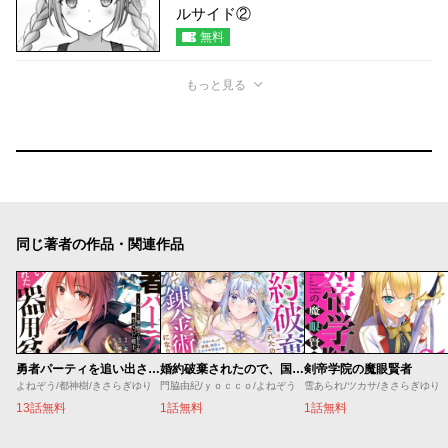
ルサイド②
無料
もっと見る
同じ著者の作品・関連作品
勇者パーティを追い出された器用貧乏 ～パーティ事情で付与術士をやっていた剣士、万能へと至る～
婚約破棄されたので、国の外れで錬金術姫になりました！～自由になった途端、隣国の王太子や精霊王や竜族から愛されています
剣帝学院の魔眼賢者
よねぞう/都神樹/きさらぎゆり
門脇由紀/ｙｏｃｃｏ/よねぞう
雪あられ/ツカサ/きさらぎゆり
13話無料
1話無料
1話無料