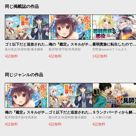
同じ掲載誌の作品
ゴミ以下だと追放された使用人、実は前世賢者です ～史上最強の賢者、世界最高峰の学園に通う～
俺の『鑑定』スキルがチートすぎて
最弱貴族に転生したので悪役たちを集めてみた
夜分長文/矢部利恩/蔓木鋼音
龍牙翔/澄守彩/冬馬来彩
空野進/sorani/ファルまろ
4話無料
4話無料
14話無料
同じジャンルの作品
俺の『鑑定』スキルがチートすぎて
ゴミ以下だと追放された使用人、実は前世賢者です ～史上最強の賢者、世界最高峰の学園に通う～
Ｓランクパーティから解雇された【呪具師】～『呪いのアイテム』しか作れませんが、その性能はアーティファクト級なり……！～
龍牙翔/澄守彩/冬馬来彩
夜分長文/矢部利恩/蔓木鋼音
ＬＡ軍/小川錦
4話無料
4話無料
4話無料