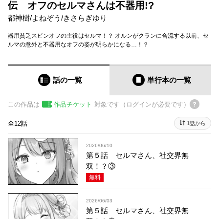
伝 オフのセルマさんは不器用!?
都神樹
/
よねぞう
/
きさらぎゆり
器用貧乏スピンオフの主役はセルマ！？ オルンがクランに合流する以前、セ
ルマの意外と不器用なオフの姿が明らかになる…！？
話の一覧
単行本
の一覧
この作品は
作品チケット
対象です（ログインが必要です）
全12話
1話から
2026/06/10
第５話 セルマさん、社交界無
双！？③
無料
2026/06/03
第５話 セルマさん、社交界無