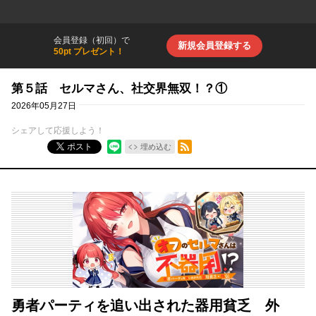
会員登録（初回）で
新規会員登録する
50pt プレゼント！
第５話 セルマさん、社交界無双！？①
2026年05月27日
シェアして応援しよう！
RSSフィード
ポスト
埋め込む
勇者パーティを追い出された器用貧乏 外