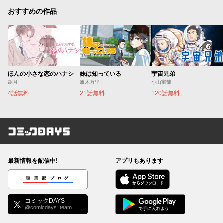
おすすめの作品
ほんの小さな恋のハナシ
妹は知っている
宇宙兄弟
胡月
雁木万里
小山宙哉
4話無料
21話無料
120話無料
コミックDAYS
最新情報を配信中!
アプリもあります
編集部ブログ
コミックDAYS
@comicdays_team