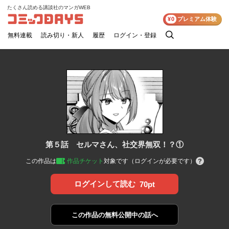
たくさん読める講談社のマンガWEB
コミックDAYS
¥0
プレミアム体験
無料連載
読み切り・新人
履歴
ログイン・登録
検
索
第５話 セルマさん、社交界無双！？①
この作品は
作品チケット
対象です（ログインが必要です）
ログインして読む
70pt
この作品の
無料公開中の話へ