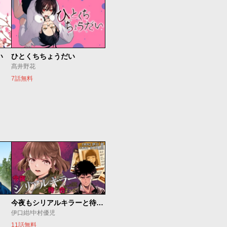
い
ひとくちちょうだい
髙井野花
7話無料
今夜もシリアルキラーと待ち合わせ
伊口紺/中村優児
11話無料