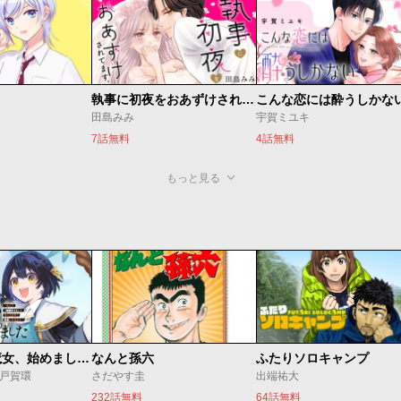
執事に初夜をおあずけされてます。
こんな恋には酔うしかな
田島みみ
宇賀ミユキ
7話無料
4話無料
もっと見る
世界最強の魔女、始めました ～私だけ『攻略サイト』を見れる世界で自由に生きます～
なんと孫六
ふたりソロキャンプ
o/戸賀環
さだやす圭
出端祐大
232話無料
64話無料