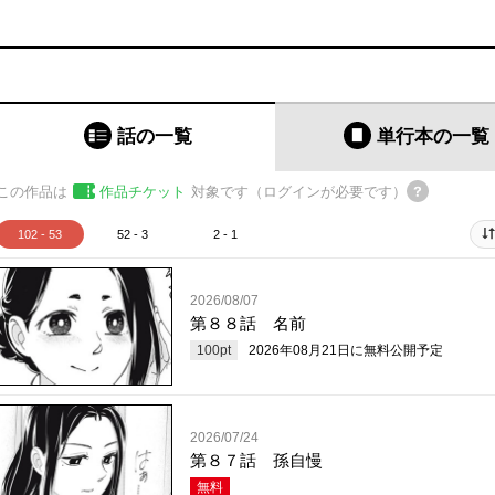
話の一覧
単行本
の一覧
この作品は
作品チケット
対象です（ログインが必要です）
102 - 53
52 - 3
2 - 1
2026/08/07
第８８話 名前
100
pt
2026年08月21日
に無料公開予定
2026/07/24
第８７話 孫自慢
無料