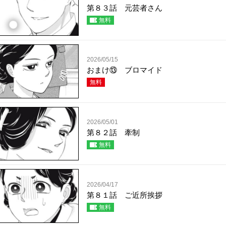
第８３話 元芸者さん
無料
2026/05/15
おまけ⑬ ブロマイド
無料
2026/05/01
第８２話 牽制
無料
2026/04/17
第８１話 ご近所挨拶
無料