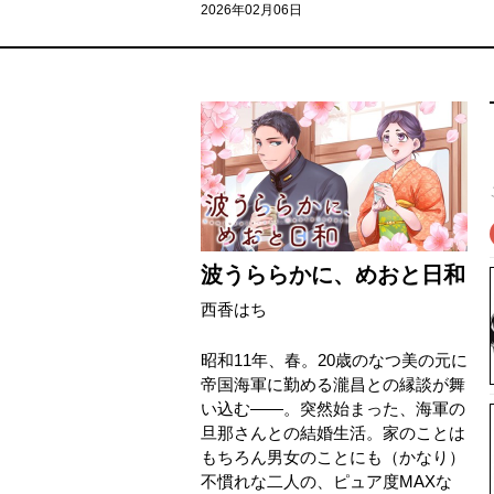
2026年02月06日
波うららかに、めおと日和
西香はち
昭和11年、春。20歳のなつ美の元に
帝国海軍に勤める瀧昌との縁談が舞
い込む――。突然始まった、海軍の
旦那さんとの結婚生活。家のことは
もちろん男女のことにも（かなり）
不慣れな二人の、ピュア度MAXな