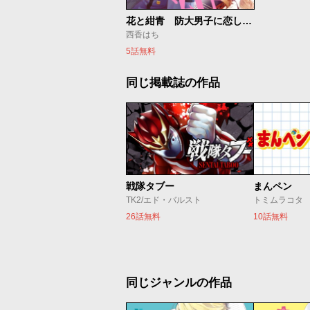
花と紺青 防大男子に恋しました。
西香はち
5話無料
同じ掲載誌の作品
戦隊タブー
まんペン
TK2/エド・バルスト
トミムラコタ
26話無料
10話無料
同じジャンルの作品