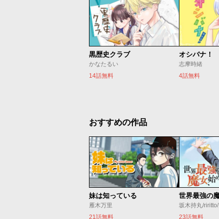
黒歴史クラブ
オシバナ！
かなたるい
志摩時緒
14話無料
4話無料
おすすめの作品
妹は知っている
雁木万里
坂木持丸/riritt
21話無料
23話無料