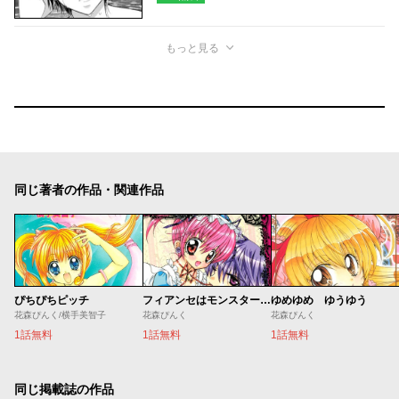
もっと見る
同じ著者の作品・関連作品
ぴちぴちピッチ
フィアンセはモンスター！？
ゆめゆめ ゆうゆう
花森ぴんく/横手美智子
花森ぴんく
花森ぴんく
1話無料
1話無料
1話無料
同じ掲載誌の作品