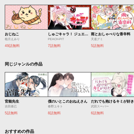
おじねこ
しゅごキャラ！ ジュエルジョーカー
雨とおしゃべりな香辛料
植月えみり
PEACH-PIT
天道グミ
49話無料
7話無料
5話無料
同じジャンルの作品
官能先生
僕のいとこのおねえさん
だれでも抱けるキミが好き
吉田基已
春野ユキト
武田スーパー
5話無料
8話無料
6話無料
おすすめの作品