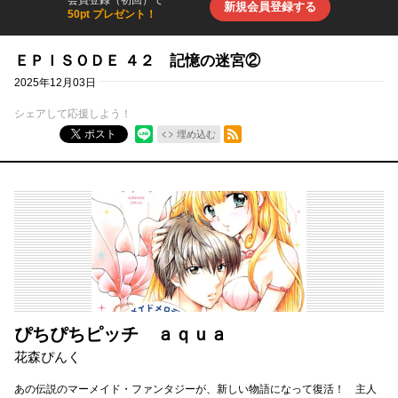
会員登録（初回）で
新規会員登録する
50pt プレゼント！
ＥＰＩＳＯＤＥ ４２ 記憶の迷宮②
2025年12月03日
シェアして応援しよう！
RSSフィード
ポスト
埋め込む
ぴちぴちピッチ ａｑｕａ
花森ぴんく
あの伝説のマーメイド・ファンタジーが、新しい物語になって復活！ 主人