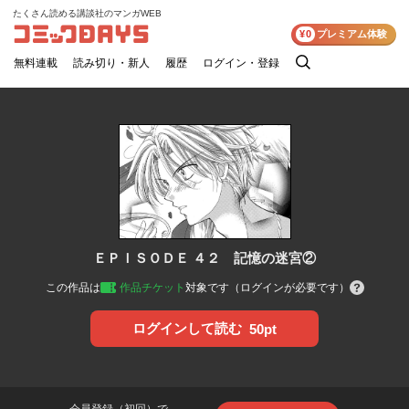
たくさん読める講談社のマンガWEB
コミックDAYS
¥0
プレミアム体験
無料連載
読み切り・新人
履歴
ログイン・登録
検
索
ＥＰＩＳＯＤＥ ４２ 記憶の迷宮②
この作品は
作品チケット
対象です（ログインが必要です）
ログインして読む
50pt