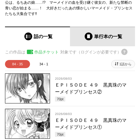
公は、るちあの娘……!? マーメイドの血を受け継ぐ彼女の、新たな禁断の
青い恋が始まる……！ 大好きだったあの懐かしいマーメイド・プリンセス
たちも大集合です!!
話の一覧
単行本
の一覧
この作品は
作品チケット
対象です（ログインが必要です）
84 - 35
34 - 1
1話から
2026/08/03
ＥＰＩＳＯＤＥ ４９ 黒真珠のマ
ーメイドプリンセス②
70
pt
2026/08/03
ＥＰＩＳＯＤＥ ４９ 黒真珠のマ
ーメイドプリンセス①
70
pt