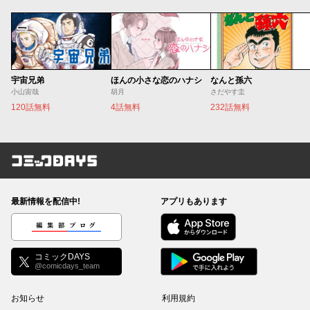
宇宙兄弟
ほんの小さな恋のハナシ
なんと孫六
小山宙哉
胡月
さだやす圭
120話無料
4話無料
232話無料
コミックDAYS
最新情報を配信中!
アプリもあります
編集部ブログ
コミックDAYS
@comicdays_team
お知らせ
利用規約