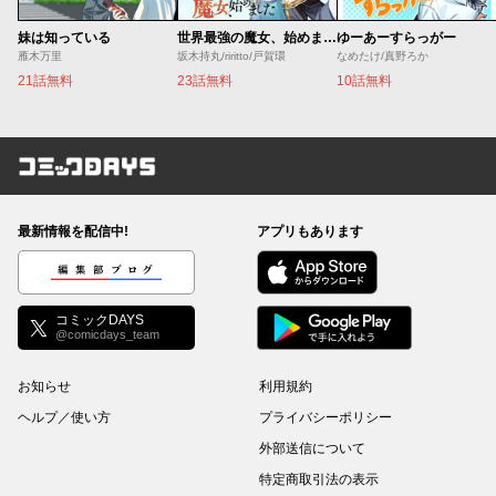
妹は知っている
世界最強の魔女、始めました ～私だけ『攻略サイト』を見れる世界で自由に生きます～
ゆーあーすらっがー
雁木万里
坂木持丸/riritto/戸賀環
なめたけ/真野ろか
21話無料
23話無料
10話無料
コミックDAYS
最新情報を配信中!
アプリもあります
編集部ブログ
コミックDAYS
@comicdays_team
お知らせ
利用規約
ヘルプ／使い方
プライバシーポリシー
外部送信について
特定商取引法の表示