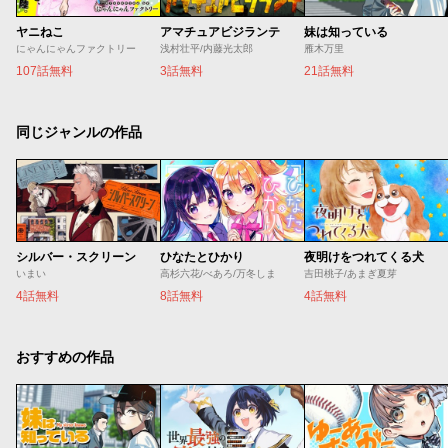
ヤニねこ
アマチュアビジランテ
妹は知っている
にゃんにゃんファクトリー
浅村壮平/内藤光太郎
雁木万里
107話無料
3話無料
21話無料
同じジャンルの作品
シルバー・スクリーン
ひなたとひかり
夜明けをつれてくる犬
いまい
高杉六花/べあろ/万冬しま
吉田桃子/あまぎ夏芽
4話無料
8話無料
4話無料
おすすめの作品