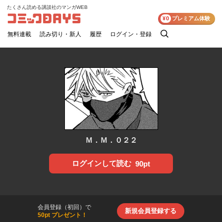
たくさん読める講談社のマンガWEB
コミックDAYS
¥0
プレミアム体験
無料連載
読み切り・新人
履歴
ログイン・登録
検
索
Ｍ．Ｍ．０２２
ログインして読む
90pt
会員登録（初回）で
新規会員登録する
50pt プレゼント！