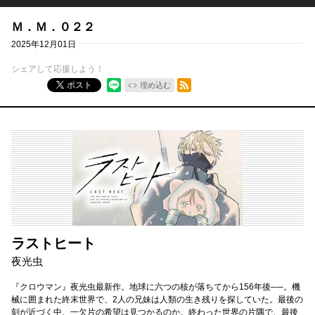
Ｍ．Ｍ．０２２
2025年12月01日
シェアして応援しよう！
RSSフィード
ポスト
埋め込む
ラストヒート
夜光虫
『クロウマン』夜光虫最新作。地球に六つの核が落ちてから156年後──。機
械に囲まれた終末世界で、2人の兄妹は人類の生き残りを探していた。最後の
刻が近づく中、一欠片の希望は見つかるのか。終わった世界の片隅で、最後