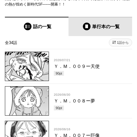
の熱が煌めく新時代SF───開幕！！
話の一覧
単行本
の一覧
全34話
1話から
2026/07/21
Ｙ．Ｍ．００９ー天使
90
pt
2026/06/30
Ｙ．Ｍ．００８ー夢
90
pt
2026/06/16
Ｙ．Ｍ．００７ー巨像