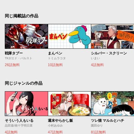
同じ掲載誌の作品
戦隊タブー
まんペン
シルバー・スクリーン
TK2/エド・バルスト
トミムラコタ
いまい
26話無料
10話無料
4話無料
同じジャンルの作品
そういう人もいる
週末やらかし飯
ツレ猫 マルルとハチ
品田遊/南十字明日菜
小村あゆみ
園田ゆり
4話無料
47話無料
81話無料