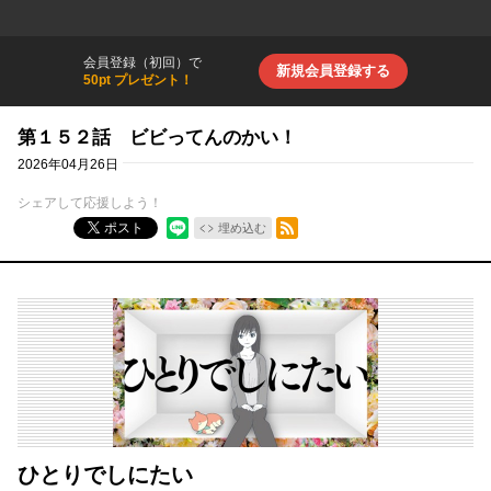
会員登録（初回）で
新規会員登録する
50pt プレゼント！
第１５２話 ビビってんのかい！
2026年04月26日
シェアして応援しよう！
RSSフィード
ポスト
埋め込む
ひとりでしにたい