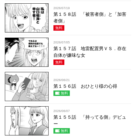
2026/07/19
第１５８話 「被害者側」と「加害
者側」
無料
2026/07/05
第１５７話 地雷配置男ＶＳ．存在
自体が嫌味な女
無料
2026/06/21
第１５６話 おひとり様の心得
無料
2026/06/07
第１５５話 「持ってる側」デビュ
ー
無料