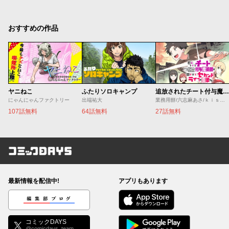
おすすめの作品
ヤニねこ
ふたりソロキャンプ
追放されたチート付与魔術師は気ままなセカンドライフを謳歌する。 ～俺は武器だけじゃなく、あらゆるものに『強化ポイント』を付与できるし、俺の意思でいつでも効果を解除できるけど、残った人たち大丈夫？～
にゃんにゃんファクトリー
出端祐大
業務用餅/六志麻あさ/ｋｉｓｕｉ
107話無料
64話無料
27話無料
コミックDAYS
最新情報を配信中!
アプリもあります
編集部ブログ
コミックDAYS
@comicdays_team