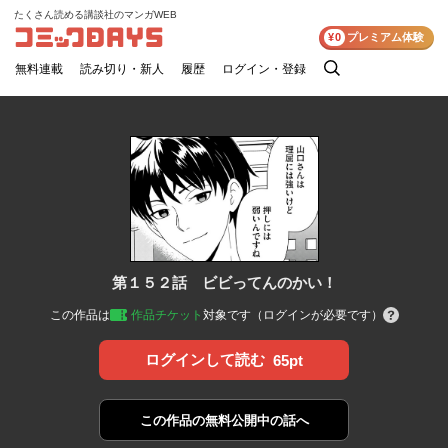
たくさん読める講談社のマンガWEB
コミックDAYS
¥0
プレミアム体験
無料連載
読み切り・新人
履歴
ログイン・登録
検
索
第１５２話 ビビってんのかい！
この作品は
作品チケット
対象です（ログインが必要です）
ログインして読む
65pt
この作品の
無料公開中の話へ