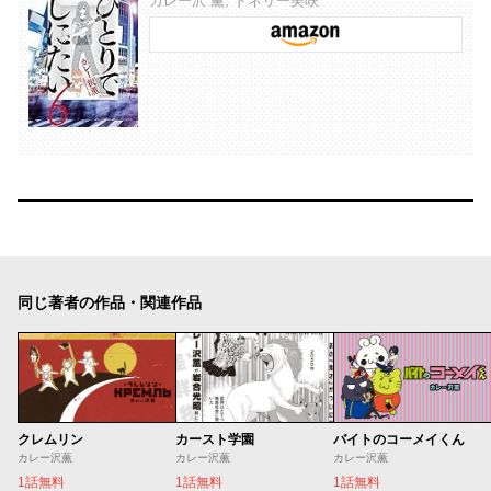
カレー沢 薫, ドネリー美咲
同じ著者の作品・関連作品
クレムリン
カースト学園
バイトのコーメイくん
カレー沢薫
カレー沢薫
カレー沢薫
1話無料
1話無料
1話無料