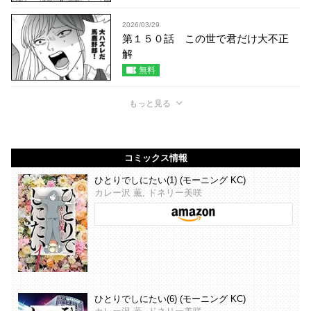
2026/03/29
第１５０話 この世で君だけ大不正
解
無料
もっと見る
コミックス情報
ひとりでしにたい(1) (モーニング KC)
カレー沢 薫, ドネリー美咲
ひとりでしにたい(6) (モーニング KC)