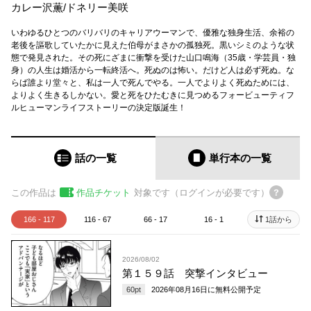
カレー沢薫
/
ドネリー美咲
いわゆるひとつのバリバリのキャリアウーマンで、優雅な独身生活、余裕の
老後を謳歌していたかに見えた伯母がまさかの孤独死。黒いシミのような状
態で発見された。その死にざまに衝撃を受けた山口鳴海（35歳・学芸員・独
身）の人生は婚活から一転終活へ。死ぬのは怖い。だけど人は必ず死ぬ。な
らば誰より堂々と、私は一人で死んでやる。一人でよりよく死ぬためには、
よりよく生きるしかない。愛と死をひたむきに見つめるフォービューティフ
ルヒューマンライフストーリーの決定版誕生！
話の一覧
単行本
の一覧
この作品は
作品チケット
対象です（ログインが必要です）
166 - 117
116 - 67
66 - 17
16 - 1
1話から
2026/08/02
第１５９話 突撃インタビュー
60
pt
2026年08月16日
に無料公開予定