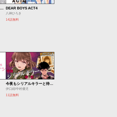
SとX セラピスト霜鳥壱人の診察室
DEAR BOYS ACT4
八神ひろき
14話無料
今夜もシリアルキラーと待ち合わせ
伊口紺/中村優児
11話無料