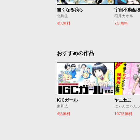
書くなる我ら
宇宙不動産
北駒生
稲井カオル
4話無料
7話無料
おすすめの作品
IGCガール
ヤニねこ
東和広
にゃんにゃん
4話無料
107話無料