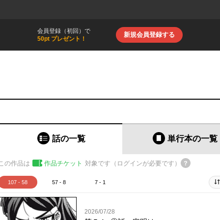
会員登録（初回）で
新規会員登録する
50pt プレゼント！
話の一覧
単行本
の一覧
この作品は
作品チケット
対象です（ログインが必要です）
107 - 58
57 - 8
7 - 1
2026/07/28