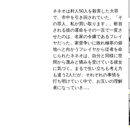
ネネオは村人50人を殺害した大罪
で、市中を引き回されていた。「そ
の罪人、私が買い取ります」。斬首
される彼の運命をその一言で一変さ
せたのは、名家の令嬢であるフレイ
ヤだった。家督争いに敗れ極寒の僻
地へと向かうフレイヤから従者を命
じられたネネオは、自分と同様に世
間から蔑みと憐みを受けている彼女
に気づく。まるで生い立ちも考え方
も違う2人だが、それぞれの事情を
打ち明けていく中で、お互いの理解
者になっていき…。