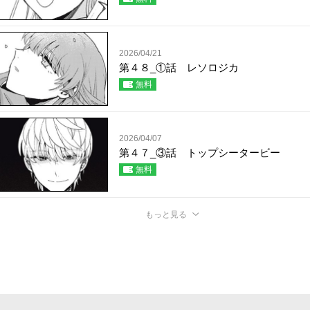
2026/04/21
第４８_①話 レソロジカ
無料
2026/04/07
第４７_③話 トップシータービー
無料
もっと見る