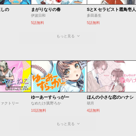
ほしの
まがりなりの春
伊波日和
多田基生
5話無料
5話無料
もっと見る
ゆーあーすらっがー
ほんの小さな恋のハナシ
ファクトリー
なめたけ/真野ろか
胡月
10話無料
4話無料
もっと見る