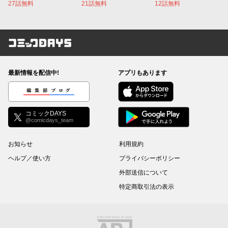
27話無料
21話無料
12話無料
コミックDAYS
最新情報を配信中!
アプリもあります
編集部ブログ
コミックDAYS
@comicdays_team
お知らせ
利用規約
ヘルプ／使い方
プライバシーポリシー
外部送信について
特定商取引法の表示