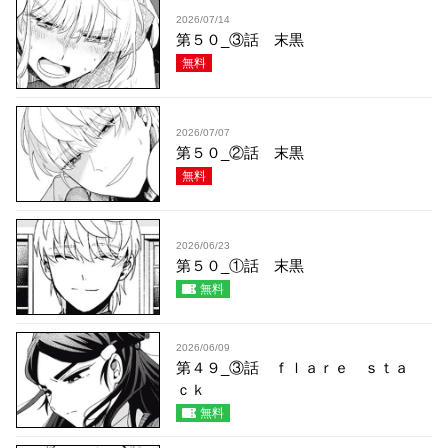
2026/07/14
第５０_③話 末黒
無料
2026/07/07
第５０_②話 末黒
無料
2026/06/23
第５０_①話 末黒
無料
2026/06/09
第４９_③話 ｆｌａｒｅ ｓｔａ
ｃｋ
無料