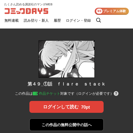
たくさん読める講談社のマンガWEB
コミックDAYS
¥0
プレミアム体験
無料連載
読み切り・新人
履歴
ログイン・登録
検
索
第４９_①話 ｆｌａｒｅ ｓｔａｃｋ
この作品は
作品チケット
対象です（ログインが必要です）
ログインして読む
70pt
この作品の
無料公開中の話へ