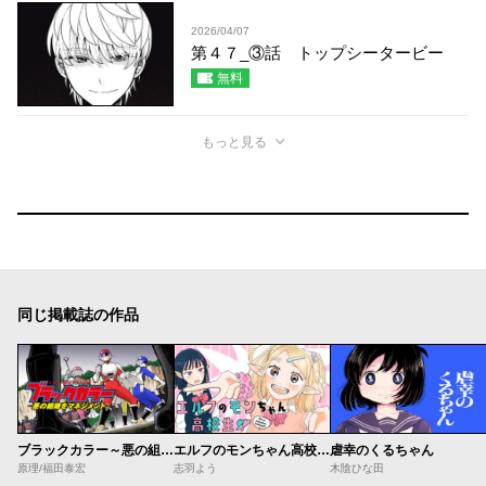
2026/04/07
第４７_③話 トップシータービー
無料
もっと見る
同じ掲載誌の作品
ブラックカラー～悪の組織をマネジメント～
エルフのモンちゃん高校生!!
虐幸のくるちゃん
原理/福田泰宏
志羽よう
木陰ひな田