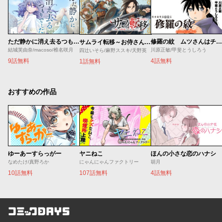
ただ静かに消え去るつもりでした
修羅の紋 ムツさんはチョー強い？！
サムライ転移～お侍さんは異世界でもあんまり変わらない～
結城芙由奈/macoso/椎名咲月
川原正敏/甲斐とうしろう
四辻いそら/麻野ススキ/天野英
9話無料
4話無料
1話無料
おすすめの作品
ゆーあーすらっがー
ヤニねこ
ほんの小さな恋のハナシ
なめたけ/真野ろか
にゃんにゃんファクトリー
胡月
10話無料
107話無料
4話無料
コミックDAYS