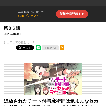
会員登録（初回）で
新規会員登録する
50pt プレゼント！
第８６話
2026年04月17日
シェアして応援しよう！
RSSフィード
ポスト
埋め込む
追放されたチート付与魔術師は気ままなセカ