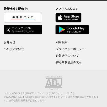
最新情報を配信中!
アプリもあります
編集部ブログ
コミックDAYS
@comicdays_team
お知らせ
利用規約
ヘルプ／使い方
プライバシーポリシー
外部送信について
特定商取引法の表示
コミックDAYSは正規版配信サイトマークを取得したサービスです。
©
KODANSHA Ltd.
All rights reserved. このサイトのデータの著作権は講談社が保有しま
す。無断複製転載放送等は禁止します。