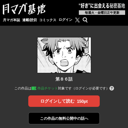
毎週火・金曜日正午更新
月マガ基地公式X
検索
ログイン
月マガ本誌
連載/読切
コミックス
第８６話
この作品は
作品チケット
対象です（ログインが必要です）
ログインして読む
150pt
この作品の
無料公開中の話へ