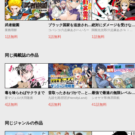
武者嶽園
ブラック国家を追放されたけど【全自動・英霊召喚】があるから何も困らない。
絶対にダメージを受けないスキルをもらったので、冒険者として無双してみる
業務用餅
コバシコ/六志麻あさ/へいろー
関根光太郎/六志麻あさ/ｋｉｓｕｉ
1話無料
1話無料
1話無料
同じ掲載誌の作品
毒を喰らわばサクラまで
昔取ったきねづかで…と言いながら無双する定食屋のおっさん、実は伝説のダンジョン攻略者
最強で最速の無限レベルアップ ～スキル【経験値１０００倍】と【レベルフリー】でレベル上限の枷が外れた俺は無双する～
要マジュロ/大羽隆廣
九頭七尾/肝匠(FriendlyLand)
シオヤマ琴/鳥羽田航
4話無料
4話無料
41話無料
同じジャンルの作品