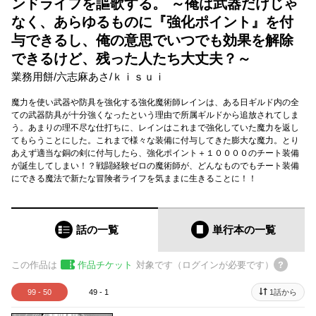
ンドライフを謳歌する。 ～俺は武器だけじゃ
なく、あらゆるものに『強化ポイント』を付
与できるし、俺の意思でいつでも効果を解除
できるけど、残った人たち大丈夫？～
業務用餅
/
六志麻あさ
/
ｋｉｓｕｉ
魔力を使い武器や防具を強化する強化魔術師レインは、ある日ギルド内の全
ての武器防具が十分強くなったという理由で所属ギルドから追放されてしま
う。あまりの理不尽な仕打ちに、レインはこれまで強化していた魔力を返し
てもらうことにした。これまで様々な装備に付与してきた膨大な魔力。とり
あえず適当な銅の剣に付与したら、強化ポイント＋１００００のチート装備
が誕生してしまい！？戦闘経験ゼロの魔術師が、どんなものでもチート装備
にできる魔法で新たな冒険者ライフを気ままに生きることに！！
話の一覧
単行本
の一覧
この作品は
作品チケット
対象です（ログインが必要です）
99 - 50
49 - 1
1話から