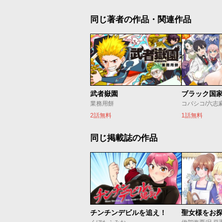
同じ著者の作品・関連作品
武者嶽園
業務用餅
コバシコ/六志
2話無料
1話無料
同じ掲載誌の作品
チンチンデビルを追え！