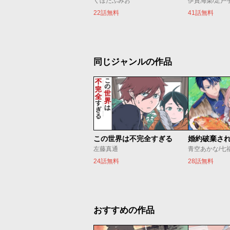
くぼたふみお
伊賀海栗/足戸
22話無料
41話無料
同じジャンルの作品
この世界は不完全すぎる
左藤真通
青空あかな/七
24話無料
28話無料
おすすめの作品