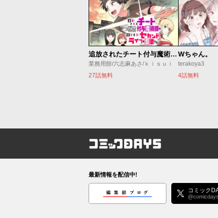
追放されたチート付与魔術師は気ままなセカンドライフを謳歌する。 ～俺は武器だけじゃなく、あらゆるものに『強化ポイント』を付与できるし、俺の意思でいつでも効果を解除できるけど、残った人たち大丈夫？～
Wちゃん。
業務用餅/六志麻あさ/ｋｉｓｕｉ
terakoya3
27話無料
4話無料
コミックDAYS
最新情報を配信中!
編集部ブログ
コミックDA
@comicday