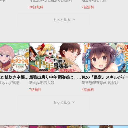
手斗
青空あかな/七福あくび/黒裄
斯道歩/明石六郎
28話無料
7話無料
もっと見る
婚約破棄された飯炊き令嬢の私は冷酷公爵と専属契約しました～ですが胃袋を掴んだ結果、冷たかった公爵様がどんどん優しくなっています～
最強出戻り中年冒険者は、今さら命なんてかけたくない
福あくび/黒裄
斯道歩/明石六郎
龍牙翔/澄守彩/冬馬来彩
7話無料
4話無料
もっと見る