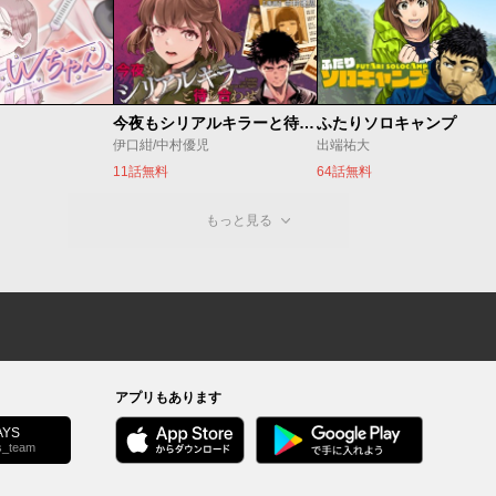
今夜もシリアルキラーと待ち合わせ
ふたりソロキャンプ
伊口紺/中村優児
出端祐大
11話無料
64話無料
もっと見る
アプリもあります
YS
s_team