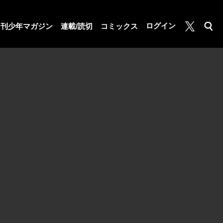
月マガ基地
ログイン
月刊少年マガジン
連載/読切
コミックス
検索
公式X