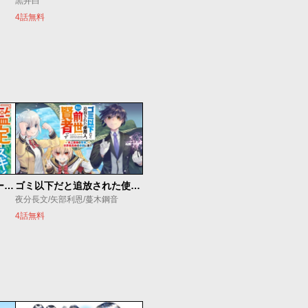
黒井白
4話無料
俺の『鑑定』スキルがチートすぎて
ゴミ以下だと追放された使用人、実は前世賢者です ～史上最強の賢者、世界最高峰の学園に通う～
夜分長文/矢部利恩/蔓木鋼音
4話無料