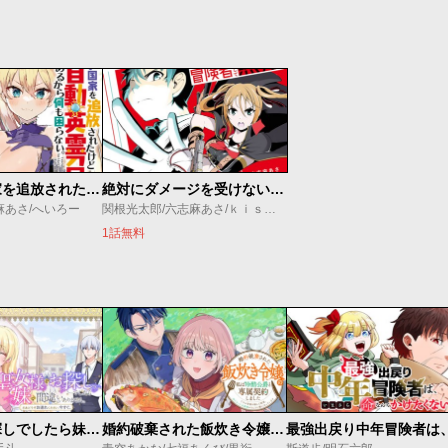
ブラック国家を追放されたけど【全自動・英霊召喚】があるから何も困らない。
絶対にダメージを受けないスキルをもらったので、冒険者として無双してみる
麻あさ/へいろー
関根光太郎/六志麻あさ/ｋｉｓｕｉ
1話無料
聖女様をお探しでしたら妹で間違いありません。さあどうぞお連れください、今すぐ。
婚約破棄された飯炊き令嬢の私は冷酷公爵と専属契約しました～ですが胃袋を掴んだ結果、冷たかった公爵様がどんどん優しくなっています～