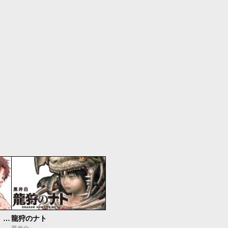
最強出戻り中年冒険者は、今さら命なんてかけたくない
龍狩のナト