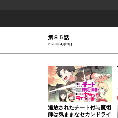
第８５話
2026年04月03日
追放されたチート付与魔術
師は気ままなセカンドライ