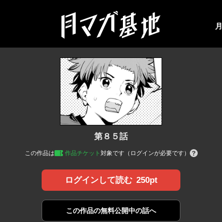
第８５話
この作品は
作品チケット
対象です（ログインが必要です）
250pt
ログインして読む
この作品の
無料公開中の話へ