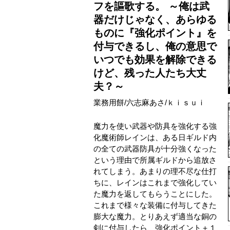
フを謳歌する。 ～俺は武
器だけじゃなく、あらゆる
ものに『強化ポイント』を
付与できるし、俺の意思で
いつでも効果を解除できる
けど、残った人たち大丈
夫？～
業務用餅
/
六志麻あさ
/
ｋｉｓｕｉ
魔力を使い武器や防具を強化する強
化魔術師レインは、ある日ギルド内
の全ての武器防具が十分強くなった
という理由で所属ギルドから追放さ
れてしまう。あまりの理不尽な仕打
ちに、レインはこれまで強化してい
た魔力を返してもらうことにした。
これまで様々な装備に付与してきた
膨大な魔力。とりあえず適当な銅の
剣に付与したら、強化ポイント＋１