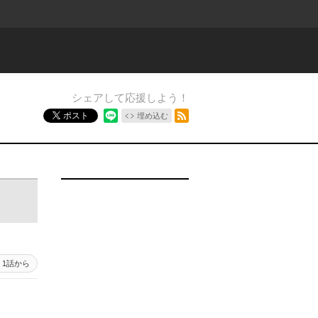
シェアして応援しよう！
RSSフィード
ポスト
埋め込む
1話から