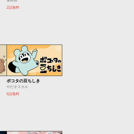
朱村咲
2話無料
ポコタの豆ちしき
やだオスカル
6話無料