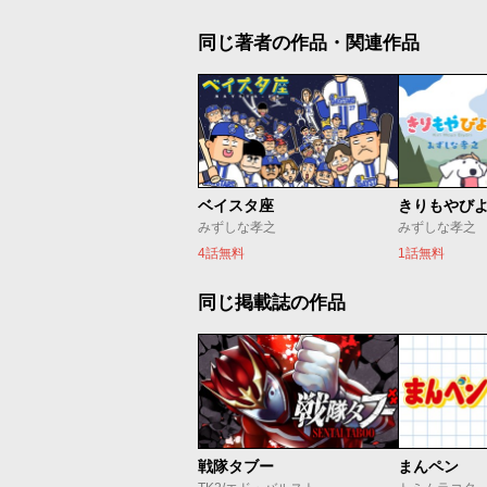
同じ著者の作品・関連作品
ベイスタ座
きりもやび
みずしな孝之
みずしな孝之
4話無料
1話無料
同じ掲載誌の作品
戦隊タブー
まんペン