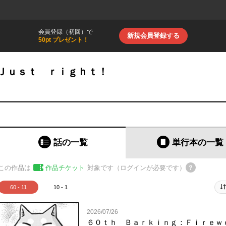
会員登録（初回）で
新規会員登録する
50pt プレゼント！
Ｊｕｓｔ ｒｉｇｈｔ！
話の一覧
単行本
の一覧
この作品は
作品チケット
対象です（ログインが必要です）
60 - 11
10 - 1
2026/07/26
６０ｔｈ Ｂａｒｋｉｎｇ：Ｆｉｒｅｗ