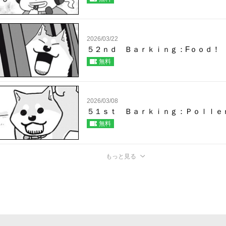
2026/03/22
５２ｎｄ Ｂａｒｋｉｎｇ：Fｏｏｄ！
無料
2026/03/08
５１ｓｔ Ｂａｒｋｉｎｇ：Ｐｏｌｌｅ
無料
もっと見る