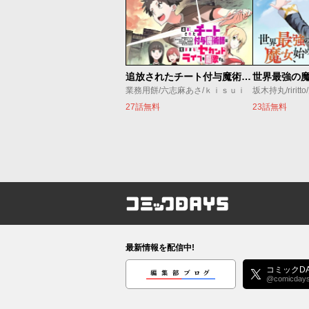
追放されたチート付与魔術師は気ままなセカンドライフを謳歌する。 ～俺は武器だけじゃなく、あらゆるものに『強化ポイント』を付与できるし、俺の意思でいつでも効果を解除できるけど、残った人たち大丈夫？～
業務用餅/六志麻あさ/ｋｉｓｕｉ
坂木持丸/riritt
27話無料
23話無料
コミックDAYS
最新情報を配信中!
編集部ブログ
コミックDA
@comicday