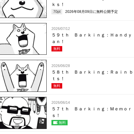
ｋｓ！
70
pt
2026年08月09日
に無料公開予定
2026/07/12
５９ｔｈ Ｂａｒｋｉｎｇ：Ｈａｎｄｙ
ａｎ！
無料
2026/06/28
５８ｔｈ Ｂａｒｋｉｎｇ：Ｒａｉｎ ｂ
ｔｓ！
無料
2026/06/14
５７ｔｈ Ｂａｒｋｉｎｇ：Ｍｅｍｏｒ
ｓ！
無料