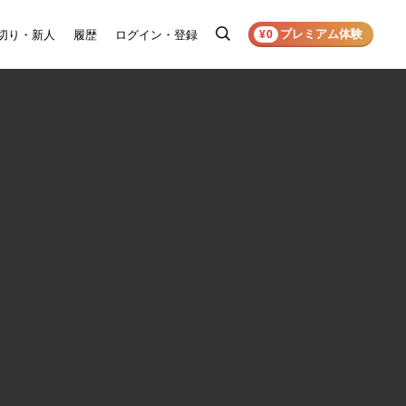
プレミアム体験
切り・新人
履歴
ログイン・登録
検
¥0
索