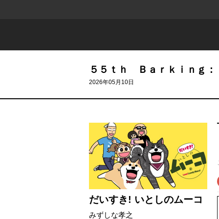
５５ｔｈ Ｂａｒｋｉｎｇ：
2026年05月10日
だいすき! いとしのムーコ
みずしな孝之