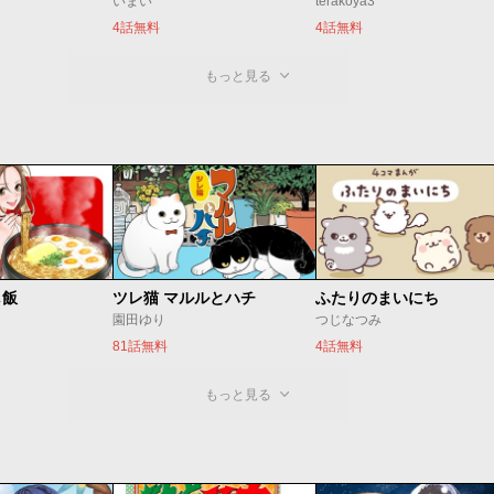
いまい
terakoya3
4話無料
4話無料
もっと見る
し飯
ツレ猫 マルルとハチ
ふたりのまいにち
園田ゆり
つじなつみ
81話無料
4話無料
もっと見る