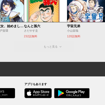
世界最強の魔女、始めました ～私だけ『攻略サイト』を見れる世界で自由に生きます～
なんと孫六
宇宙兄弟
o/戸賀環
さだやす圭
小山宙哉
232話無料
120話無料
もっと見る
アプリもあります
YS
s_team