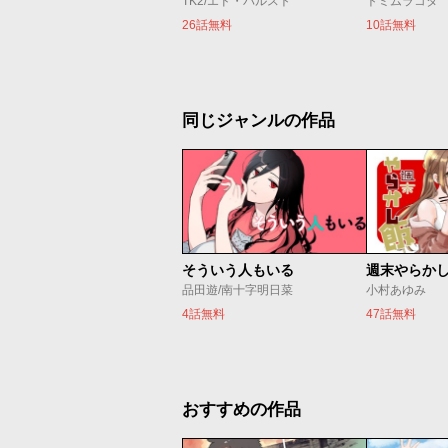
TK2/エド・バルスト
トミムラコタ
26話無料
10話無料
同じジャンルの作品
そういう人もいる
週末やらか
品田遊/南十字明日菜
小村あゆみ
4話無料
47話無料
おすすめの作品