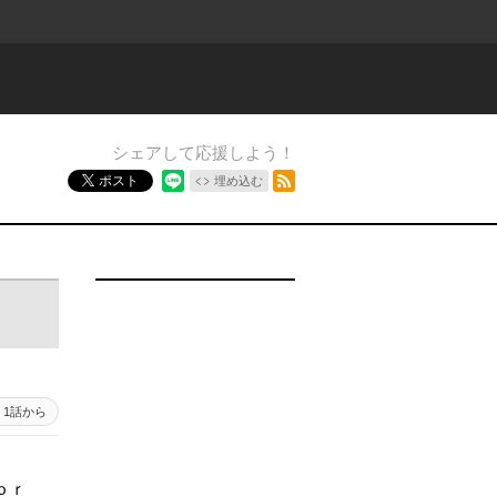
シェアして応援しよう！
RSSフィード
ポスト
埋め込む
1話から
ｏｒ