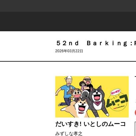
５２ｎｄ Ｂａｒｋｉｎｇ：
2026年03月22日
だいすき! いとしのムーコ
みずしな孝之