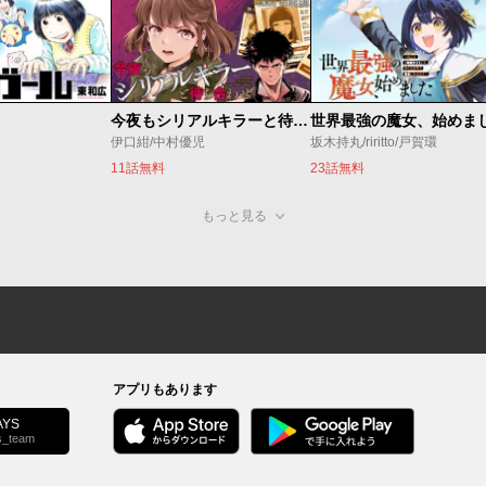
今夜もシリアルキラーと待ち合わせ
伊口紺/中村優児
坂木持丸/riritto/戸賀環
11話無料
23話無料
もっと見る
アプリもあります
YS
s_team