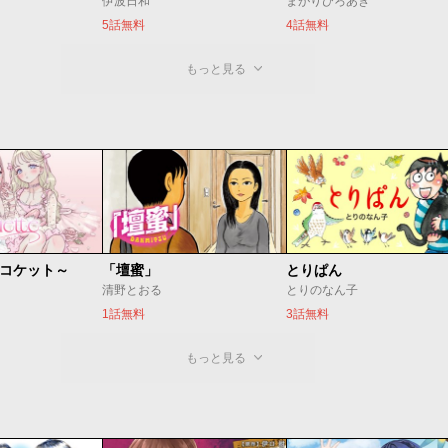
伊波日和
まがりひろあき
5話無料
4話無料
もっと見る
 ～コケット～
「壇蜜」
とりぱん
清野とおる
とりのなん子
1話無料
3話無料
もっと見る