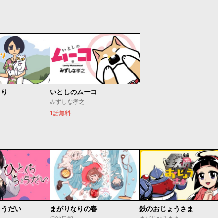
より
いとしのムーコ
みずしな孝之
1話無料
ょうだい
まがりなりの春
鉄のおじょうさま