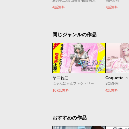
新川帆立/奥山響介/後藤悠太
髙井野花
4話無料
7話無料
同じジャンルの作品
ヤニねこ
Coquette
にゃんにゃんファクトリー
BOMHAT
107話無料
4話無料
おすすめの作品