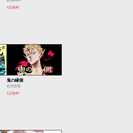
BOMHAT
4話無料
鬼の縁側
岩渕杏香
1話無料