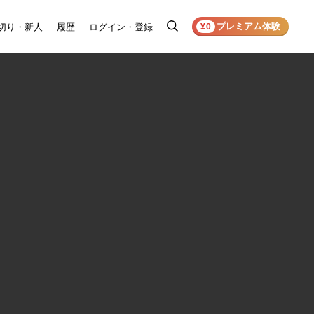
プレミアム体験
切り・新人
履歴
ログイン・登録
検
¥0
索