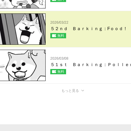
2026/03/22
５２ｎｄ Ｂａｒｋｉｎｇ：Fｏｏｄ！
無料
2026/03/08
５１ｓｔ Ｂａｒｋｉｎｇ：Ｐｏｌｌｅ
無料
もっと見る