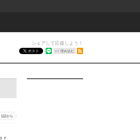
シェアして応援しよう！
RSSフィード
ポスト
埋め込む
1話から
ｏｒ