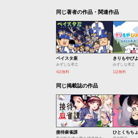
同じ著者の作品・関連作品
ベイスタ座
きりもやび
みずしな孝之
みずしな孝之
4話無料
1話無料
同じ掲載誌の作品
接待麻雀課
ひとくちち