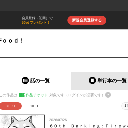
会員登録（初回）で
新規会員登録する
50pt プレゼント！
Fｏｏｄ！
話の一覧
単行本
の一覧
この作品は
作品チケット
対象です（ログインが必要です）
60 - 11
10 - 1
2026/07/26
６０ｔｈ Ｂａｒｋｉｎｇ：Ｆｉｒｅｗ