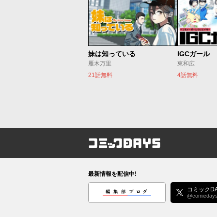
妹は知っている
IGCガール
雁木万里
東和広
21話無料
4話無料
コミックDAYS
最新情報を配信中!
編集部ブログ
コミックDA
@comicday