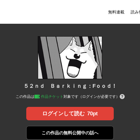
無料連載
読み
５２ｎｄ Ｂａｒｋｉｎｇ：Fｏｏｄ！
この作品は
作品チケット
対象です（ログインが必要です）
70pt
ログインして読む
この作品の
無料公開中の話へ