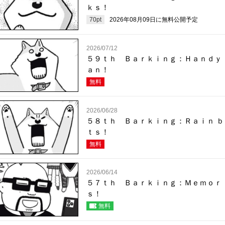
ｋｓ！
70
pt
2026年08月09日
に無料公開予定
2026/07/12
５９ｔｈ Ｂａｒｋｉｎｇ：Ｈａｎｄｙ
ａｎ！
無料
2026/06/28
５８ｔｈ Ｂａｒｋｉｎｇ：Ｒａｉｎ ｂ
ｔｓ！
無料
2026/06/14
５７ｔｈ Ｂａｒｋｉｎｇ：Ｍｅｍｏｒ
ｓ！
無料