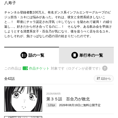
八寿子
チャンネル登録者数100万人、有名ダンス系インフルエンサーグループのビ
ジュ担当・ユキには悩みがあった。それは、彼女と全然長続きしないこ
と…！ 即座にチャラ認定され浮気（※してない）を疑われて破局！ の繰り
返し…。好きだから付き合ってるのに…！ そんな中、ある飲み会を早抜け
しようとする清楚系女子・百合乃が気になり、後を追うべく店を出るユキ。
しかしそれが、負けっぱなしの恋の沼の始まりだったのです。
話の一覧
単行本
の一覧
この作品は
作品チケット
対象です（ログインが必要です）
全42話
1話から
2026/08/05
第３５話 百合乃が敗北
120
pt
2026年08月19日
に無料公開予定