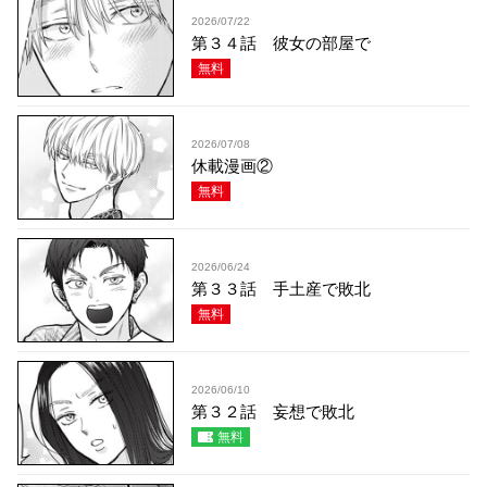
2026/07/22
第３４話 彼女の部屋で
無料
2026/07/08
休載漫画②
無料
2026/06/24
第３３話 手土産で敗北
無料
2026/06/10
第３２話 妄想で敗北
無料