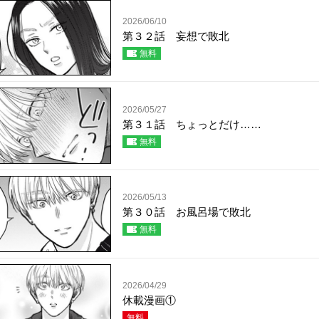
2026/06/10
第３２話 妄想で敗北
無料
2026/05/27
第３１話 ちょっとだけ……
無料
2026/05/13
第３０話 お風呂場で敗北
無料
2026/04/29
休載漫画①
無料