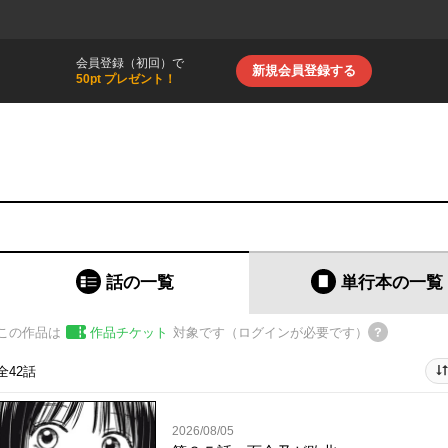
会員登録（初回）で
新規会員登録する
50pt プレゼント！
話の一覧
単行本
の一覧
この作品は
作品チケット
対象です（ログインが必要です）
全42話
2026/08/05