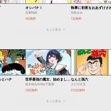
ブ
オシバナ！
志摩時緒
田島みみ
4話無料
7話無料
もっと見る
ルとハチ
世界最強の魔女、始めました ～私だけ『攻略サイト』を見れる世界で自由に生きます～
なんと孫六
坂木持丸/riritto/戸賀環
さだやす圭
23話無料
232話無料
もっと見る