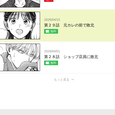
2026/04/15
第２９話 元カレの前で敗北
無料
2026/04/01
第２８話 ショップ店員に敗北
無料
もっと見る