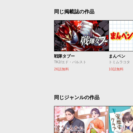
同じ掲載誌の作品
戦隊タブー
まんペン
TK2/エド・バルスト
トミムラコタ
26話無料
10話無料
同じジャンルの作品