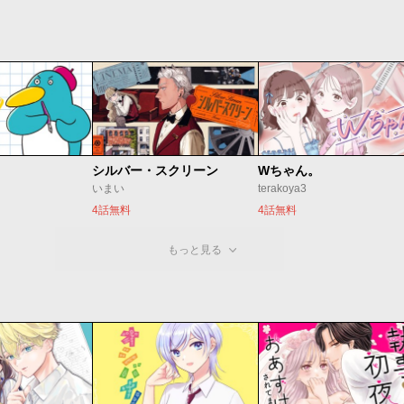
シルバー・スクリーン
Wちゃん。
いまい
terakoya3
4話無料
4話無料
もっと見る