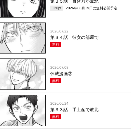
第３５話 百合乃が敗北
120
pt
2026年08月19日
に無料公開予定
2026/07/22
第３４話 彼女の部屋で
無料
2026/07/08
休載漫画②
無料
2026/06/24
第３３話 手土産で敗北
無料