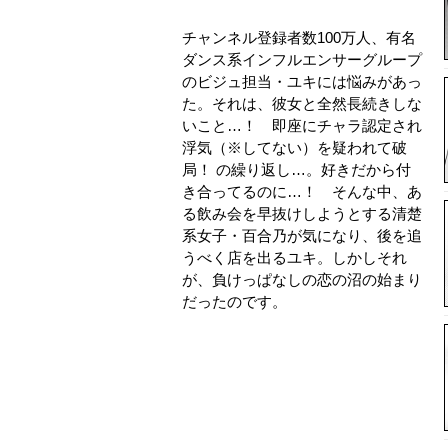
チャンネル登録者数100万人、有名
ダンス系インフルエンサーグループ
のビジュ担当・ユキには悩みがあっ
た。それは、彼女と全然長続きしな
いこと…！ 即座にチャラ認定され
浮気（※してない）を疑われて破
局！ の繰り返し…。好きだから付
き合ってるのに…！ そんな中、あ
る飲み会を早抜けしようとする清楚
系女子・百合乃が気になり、後を追
うべく店を出るユキ。しかしそれ
が、負けっぱなしの恋の沼の始まり
だったのです。