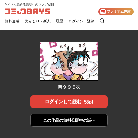
たくさん読める講談社のマンガWEB
コミックDAYS
¥0
プレミアム体験
無料連載
読み切り・新人
履歴
ログイン・登録
検
索
第９９５羽
ログインして読む
55pt
この作品の
無料公開中の話へ