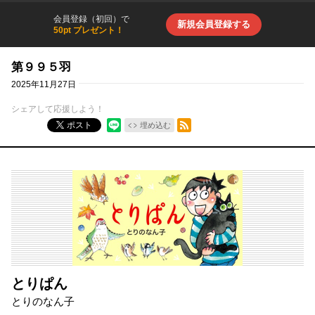
会員登録（初回）で
新規会員登録する
50pt プレゼント！
第９９５羽
2025年11月27日
シェアして応援しよう！
RSSフィード
ポスト
埋め込む
とりぱん
とりのなん子