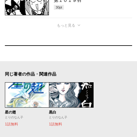
第１０１９羽
30
pt
もっと見る
同じ著者の作品・関連作品
星の翅
黒白
とりのなん子
とりのなん子
1話無料
1話無料