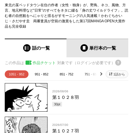
東北の某ベッドタウン在住の作者（女性・独身）が、野鳥、ネコ、風物、方
言、地元料理など“日常”のすべてをネタに綴る「身の丈ワイルドライフ」。読
む者の自然観をへにゃりと揺るがすモーニングの人気連載！かわぐちかい
じ・さだやす圭 両審査員が空前の激賞をした第17回MANGA OPEN大賞作
品も完全収録
話の一覧
単行本
の一覧
この作品は
作品チケット
対象です（ログインが必要です）
1051 - 952
951 - 852
851 - 752
751 - 652
651 - 552
1話から
next
2026/08/06
第１０２８羽
30
pt
2026/07/30
第１０２７羽