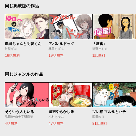
同じ掲載誌の作品
織田ちゃんと明智くん
アパレルドッグ
「壇蜜」
常盤ギヨ
林田もずる
清野とおる
16話無料
19話無料
1話無料
同じジャンルの作品
そういう人もいる
週末やらかし飯
ツレ猫 マルルとハチ
品田遊/南十字明日菜
小村あゆみ
園田ゆり
4話無料
47話無料
81話無料