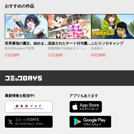
おすすめの作品
世界最強の魔女、始めました ～私だけ『攻略サイト』を見れる世界で自由に生きます～
追放されたチート付与魔術師は気ままなセカンドライフを謳歌する。 ～俺は武器だけじゃなく、あらゆるものに『強化ポイント』を付与できるし、俺の意思でいつでも効果を解除できるけど、残った人たち大丈夫？～
ふたりソロキャンプ
坂木持丸/riritto/戸賀環
業務用餅/六志麻あさ/ｋｉｓｕｉ
出端祐大
23話無料
27話無料
64話無料
コミックDAYS
最新情報を配信中!
アプリもあります
編集部ブログ
コミックDAYS
@comicdays_team