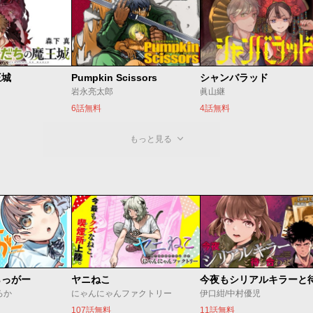
王城
Pumpkin Scissors
シャンバラッド
岩永亮太郎
眞山継
6話無料
4話無料
もっと見る
らっがー
ヤニねこ
ろか
にゃんにゃんファクトリー
伊口紺/中村優児
107話無料
11話無料