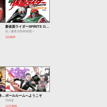
新仮面ライダーSPIRITS ロンリー仮面ライダー編
石ノ森章太郎/村枝賢一
2話無料
今夜もシリアルキラーと待ち合わせ
ボールルームへようこそ
竹内友
11話無料