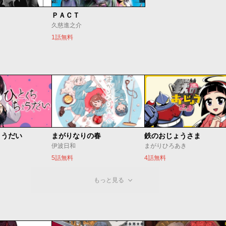
ＰＡＣＴ
久慈進之介
1話無料
ょうだい
まがりなりの春
鉄のおじょうさま
伊波日和
まがりひろあき
5話無料
4話無料
もっと見る