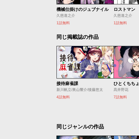
機械仕掛けのジュブナイル
ロストマン
久慈進之介
久慈進之介
1話無料
1話無料
同じ掲載誌の作品
接待麻雀課
ひとくちち
新川帆立/奥山響介/後藤悠太
髙井野花
4話無料
7話無料
同じジャンルの作品