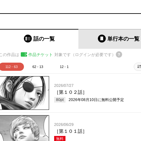
話の一覧
単行本
の一覧
この作品は
作品チケット
対象です（ログインが必要です）
112 - 63
62 - 13
12 - 1
2026/07/27
［第１０２話］
80
pt
2026年08月10日
に無料公開予定
2026/06/29
［第１０１話］
無料