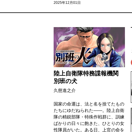
2025年12月01日
陸上自衛隊特務諜報機関
別班の犬
久慈進之介
国家の命運は、法と名を捨てたもの
たちにゆだねられた――。陸上自衛
隊の精鋭部隊・特殊作戦群に、訓練
ばかりの日々に飽きた、ひとりの女
性隊員がいた。ある日、上官の命を