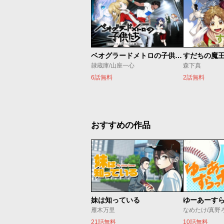
ベオグラードメトロの子供たち
すだちの魔
隷蔵庫/山座一心
森下真
6話無料
2話無料
おすすめの作品
妹は知っている
ゆーあーす
雁木万里
なめたけ/真野
21話無料
10話無料