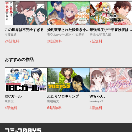
この世界は不完全すぎる
婚約破棄された飯炊き令嬢の私は冷酷公爵と専属契約しました～ですが胃袋を掴んだ結果、冷たかった公爵様がどんどん優しくなっています～
最強出戻り中年冒険者は、今さら命なんてかけたくない
左藤真通
青空あかな/七福あくび/黒裄
斯道歩/明石六郎
24話無料
28話無料
7話無料
おすすめの作品
IGCガール
ふたりソロキャンプ
Wちゃん。
東和広
出端祐大
terakoya3
4話無料
64話無料
4話無料