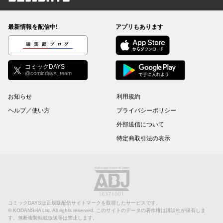
コミックDAYS
最新情報を配信中!
アプリもあります
編集部ブログ
コミックDAYS
@comicdays_team
お知らせ
利用規約
ヘルプ／使い方
プライバシーポリシー
外部送信について
特定商取引法の表示
コミックDAYSは正規版配信サイトマークを取得したサービスです。
©
KODANSHA Ltd.
All rights reserved. このサイトのデータの著作権は講談社が保有しま
す。無断複製転載放送等は禁止します。