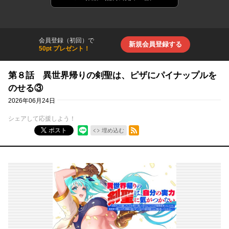
会員登録（初回）で
新規会員登録する
50pt プレゼント！
第８話 異世界帰りの剣聖は、ピザにパイナップルを
のせる③
2026年06月24日
シェアして応援しよう！
RSSフィード
ポスト
埋め込む