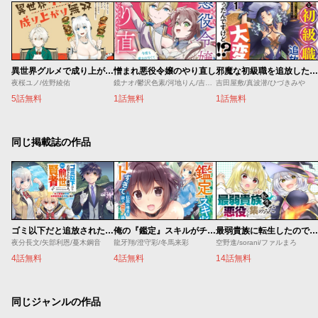
異世界グルメで成り上がり無双～山に追放されたので、のんびりキャンプを楽しんでいたらいつの間にか強くなっていて、王侯貴族や実力者たちが俺を放っておいてくれません。一方、俺を追放した貴族たちは破滅が始まる～
憎まれ悪役令嬢のやり直し
邪魔な初級職を追放したら、大変なことになっちゃったんですけど！？～追放された初級職【アイテム師】が自分の居場所を見つけるまで外伝
夜桜ユノ/佐野綾佑
鏡ナオ/鬱沢色素/河地りん/吉田屋敷
吉田屋敷/真波潜/ひづきみや
5話無料
1話無料
1話無料
同じ掲載誌の作品
ゴミ以下だと追放された使用人、実は前世賢者です ～史上最強の賢者、世界最高峰の学園に通う～
俺の『鑑定』スキルがチートすぎて
最弱貴族に転生したので悪役たちを集めてみた
夜分長文/矢部利恩/蔓木鋼音
龍牙翔/澄守彩/冬馬来彩
空野進/sorani/ファルまろ
4話無料
4話無料
14話無料
同じジャンルの作品