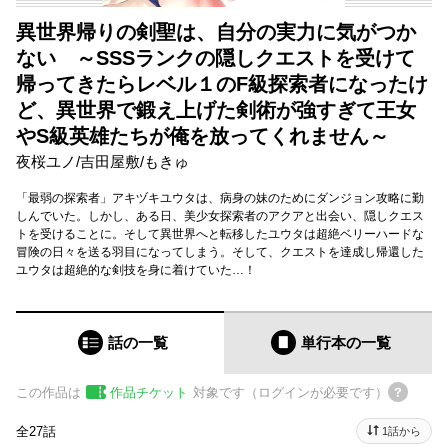
異世界帰りの剣聖は、自分の実力に気がつか
ない ～SSSランクの隠しクエストを受けて
帰ってきたらレベル１のF級探索者になったけ
ど、異世界で鍛え上げた剣術が強すぎて王女
やS級英雄たちが俺を放ってくれません～
夜桜ユノ
/
吉田屋敷
/
もきゅ
「最弱の探索者」アキヅキユウタは、病身の妹のためにダンジョン攻略に勤
しんでいた。しかし、ある日、美少女探索者のアクアと出会い、隠しクエス
トを受けることに。そして異世界へと転移したユウタは超絶ベリーハードな
冒険の日々を送る羽目になってしまう。そして、クエストを達成し帰還した
ユウタは超絶的な剣技を身に着けていた…！
話の一覧
単行本
の一覧
この作品は
作品チケット
対象です（ログインが必要です）
全27話
1話から