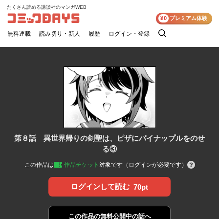
たくさん読める講談社のマンガWEB
コミックDAYS
¥0
プレミアム体験
無料連載
読み切り・新人
履歴
ログイン・登録
検
索
第８話 異世界帰りの剣聖は、ピザにパイナップルをのせ
る③
この作品は
作品チケット
対象です（ログインが必要です）
ログインして読む
70pt
この作品の
無料公開中の話へ