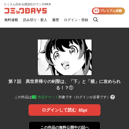
たくさん読める講談社のマンガWEB
コミックDAYS
¥0
プレミアム体験
無料連載
読み切り・新人
履歴
ログイン・登録
検
索
第７話 異世界帰りの剣聖は、「下」と「横」に攻められ
る！？①
この作品は
作品チケット
対象です（ログインが必要です）
ログインして読む
65pt
この作品の
無料公開中の話へ