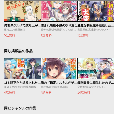
異世界グルメで成り上がり無双～山に追放されたので、のんびりキャンプを楽しんでいたらいつの間にか強くなっていて、王侯貴族や実力者たちが俺を放っておいてくれません。一方、俺を追放した貴族たちは破滅が始まる～
憎まれ悪役令嬢のやり直し
邪魔な初級職を追放したら、大変なことになっちゃったんですけど！？～追放された初級職【アイテム師】が自分の居場所を見つけるまで外伝
夜桜ユノ/佐野綾佑
鏡ナオ/鬱沢色素/河地りん/吉田屋敷
吉田屋敷/真波潜/ひづきみや
5話無料
1話無料
1話無料
同じ掲載誌の作品
ゴミ以下だと追放された使用人、実は前世賢者です ～史上最強の賢者、世界最高峰の学園に通う～
俺の『鑑定』スキルがチートすぎて
最弱貴族に転生したので悪役たちを集めてみた
夜分長文/矢部利恩/蔓木鋼音
龍牙翔/澄守彩/冬馬来彩
空野進/sorani/ファルまろ
4話無料
4話無料
14話無料
同じジャンルの作品