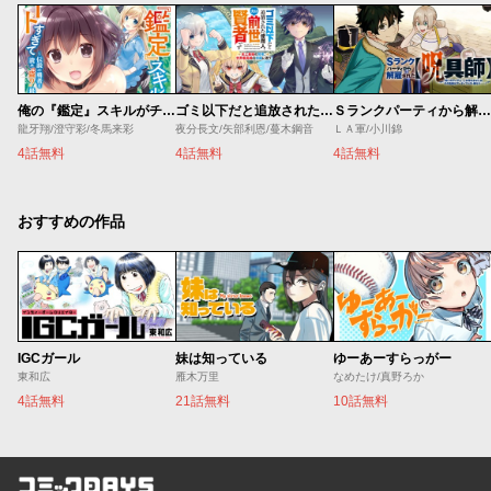
俺の『鑑定』スキルがチートすぎて
ゴミ以下だと追放された使用人、実は前世賢者です ～史上最強の賢者、世界最高峰の学園に通う～
Ｓランクパーティから解雇された【呪具師】～『呪いのアイテム』しか作れませんが、その性能はアーティファクト級なり……！～
龍牙翔/澄守彩/冬馬来彩
夜分長文/矢部利恩/蔓木鋼音
ＬＡ軍/小川錦
4話無料
4話無料
4話無料
おすすめの作品
IGCガール
妹は知っている
ゆーあーすらっがー
東和広
雁木万里
なめたけ/真野ろか
4話無料
21話無料
10話無料