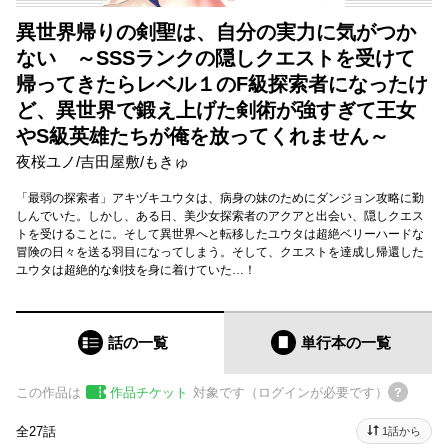
異世界帰りの剣聖は、自分の実力に気がつか
ない ～SSSランクの隠しクエストを受けて
帰ってきたらレベル１のF級探索者になったけ
ど、異世界で鍛え上げた剣術が強すぎて王女
やS級英雄たちが俺を放ってくれません～
夜桜ユノ
/
吉田屋敷
/
もきゅ
「最弱の探索者」アキヅキユウタは、病身の妹のためにダンジョン攻略に勤
しんでいた。しかし、ある日、美少女探索者のアクアと出会い、隠しクエス
トを受けることに。そして異世界へと転移したユウタは超絶ベリーハードな
冒険の日々を送る羽目になってしまう。そして、クエストを達成し帰還した
ユウタは超絶的な剣技を身に着けていた…！
話の一覧
単行本
の一覧
この作品は
作品チケット
対象です（ログインが必要です）
全27話
1話から