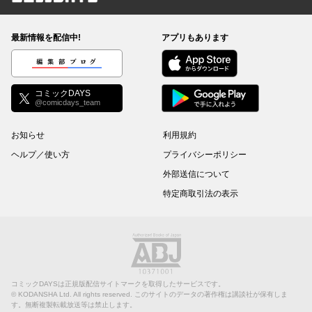
コミックDAYS
最新情報を配信中!
アプリもあります
編集部ブログ
コミックDAYS
@comicdays_team
お知らせ
利用規約
ヘルプ／使い方
プライバシーポリシー
外部送信について
特定商取引法の表示
コミックDAYSは正規版配信サイトマークを取得したサービスです。
©
KODANSHA Ltd.
All rights reserved. このサイトのデータの著作権は講談社が保有しま
す。無断複製転載放送等は禁止します。