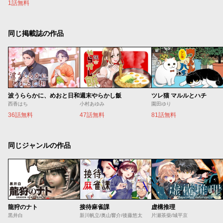
1話無料
同じ掲載誌の作品
波うららかに、めおと日和
週末やらかし飯
ツレ猫 マルルとハチ
西香はち
小村あゆみ
園田ゆり
36話無料
47話無料
81話無料
同じジャンルの作品
龍狩のナト
接待麻雀課
虚構推理
黒井白
新川帆立/奥山響介/後藤悠太
片瀬茶柴/城平京