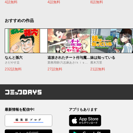
4話無料
4話無料
8話無料
おすすめの作品
なんと孫六
追放されたチート付与魔術師は気ままなセカンドライフを謳歌する。 ～俺は武器だけじゃなく、あらゆるものに『強化ポイント』を付与できるし、俺の意思でいつでも効果を解除できるけど、残った人たち大丈夫？～
妹は知っている
さだやす圭
業務用餅/六志麻あさ/ｋｉｓｕｉ
雁木万里
232話無料
27話無料
21話無料
コミックDAYS
最新情報を配信中!
アプリもあります
編集部ブログ