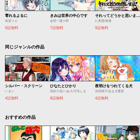
零れるよるに
きみは世界の中心です
それってどうかと思います！～転職女子、ブラック企業でサバイブする。～
有賀リエ
金田一蓮十郎
仁美慧/柑菜
8話無料
7話無料
9話無料
同じジャンルの作品
シルバー・スクリーン
ひなたとひかり
夜明けをつれてくる犬
いまい
高杉六花/べあろ/万冬しま
吉田桃子/あまぎ夏芽
4話無料
8話無料
4話無料
おすすめの作品