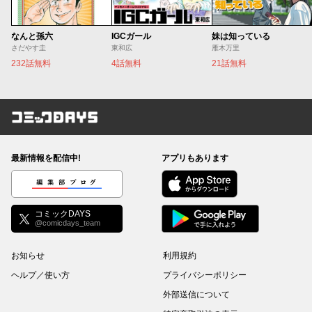
なんと孫六
IGCガール
妹は知っている
さだやす圭
東和広
雁木万里
232話無料
4話無料
21話無料
コミックDAYS
最新情報を配信中!
アプリもあります
編集部ブログ
コミックDAYS
@comicdays_team
お知らせ
利用規約
ヘルプ／使い方
プライバシーポリシー
外部送信について