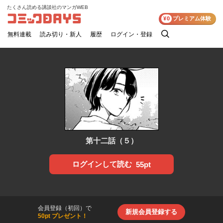
たくさん読める講談社のマンガWEB
コミックDAYS
¥0
プレミアム体験
無料連載
読み切り・新人
履歴
ログイン・登録
検
索
第十二話（５）
ログインして読む
55pt
会員登録（初回）で
新規会員登録する
50pt プレゼント！