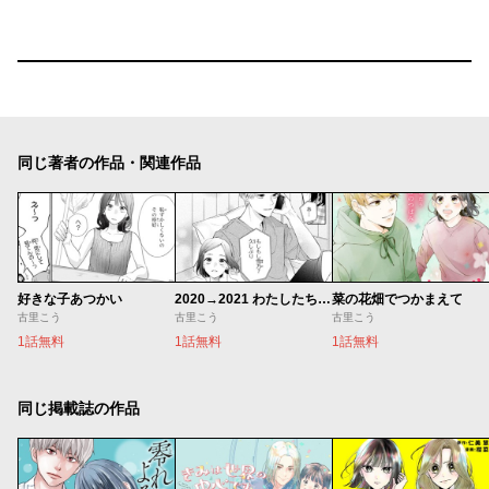
同じ著者の作品・関連作品
好きな子あつかい
2020→2021 わたしたちのスクールラブ #4 古里こう
菜の花畑でつかまえて
古里こう
古里こう
古里こう
1話無料
1話無料
1話無料
同じ掲載誌の作品