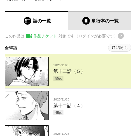
話の一覧
単行本
の一覧
この作品は
作品チケット
対象です（ログインが必要です）
全50話
1話から
2025/11/25
第十二話（５）
55
pt
2025/11/25
第十二話（４）
45
pt
2025/11/25