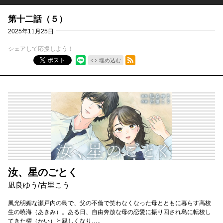
第十二話（５）
2025年11月25日
シェアして応援しよう！
RSSフィード
ポスト
埋め込む
汝、星のごとく
凪良ゆう
/
古里こう
風光明媚な瀬戸内の島で、父の不倫で笑わなくなった母とともに暮らす高校
生の暁海（あきみ）。ある日、自由奔放な母の恋愛に振り回され島に転校し
てきた櫂（かい）と親しくなり…。