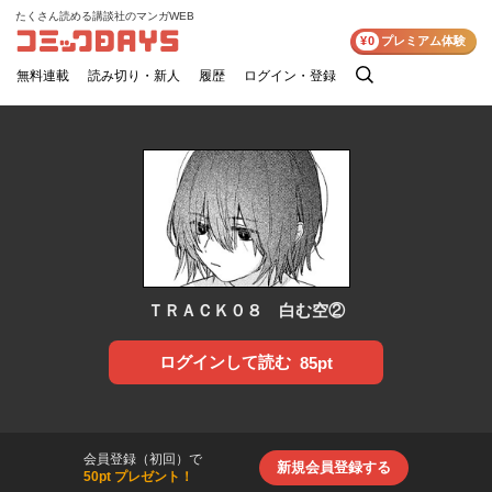
たくさん読める講談社のマンガWEB
コミックDAYS
¥0
プレミアム体験
無料連載
読み切り・新人
履歴
ログイン・登録
検
索
ＴＲＡＣＫ０８ 白む空②
ログインして読む
85pt
会員登録（初回）で
新規会員登録する
50pt プレゼント！