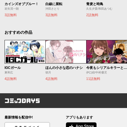
カインズオブブルー！
白線に展転
青麦と時鳥
岩矢滉一朗
沖田さとり
久生夕貴/和田あつむ
3話無料
3話無料
2話無料
おすすめの作品
IGCガール
ほんの小さな恋のハナシ
今夜もシリアルキラーと待ち合わせ
東和広
胡月
伊口紺/中村優児
4話無料
4話無料
11話無料
コミックDAYS
最新情報を配信中!
アプリもあります
編集部ブログ