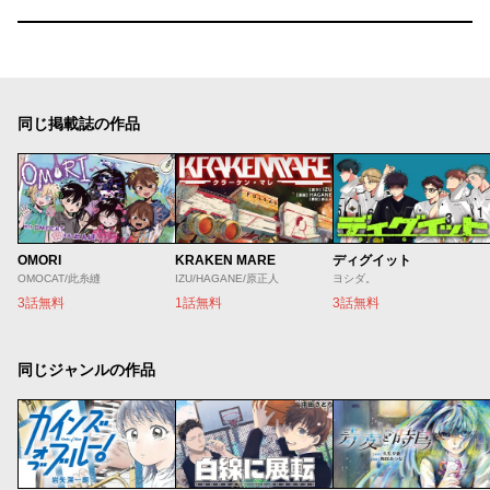
同じ掲載誌の作品
OMORI
KRAKEN MARE
ディグイット
OMOCAT/此糸縫
IZU/HAGANE/原正人
ヨシダ。
3話無料
1話無料
3話無料
同じジャンルの作品