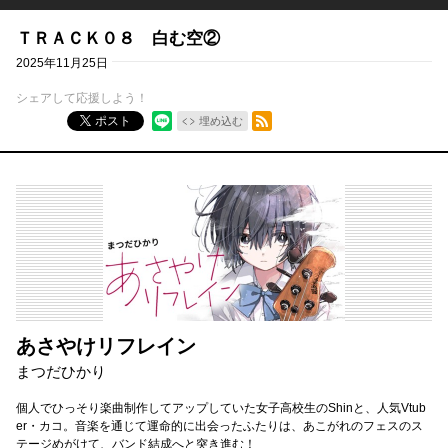
ＴＲＡＣＫ０８ 白む空②
2025年11月25日
シェアして応援しよう！
RSSフィード
ポスト
埋め込む
あさやけリフレイン
まつだひかり
個人でひっそり楽曲制作してアップしていた女子高校生のShinと、人気Vtub
er・カコ。音楽を通じて運命的に出会ったふたりは、あこがれのフェスのス
テージめがけて、バンド結成へと突き進む！