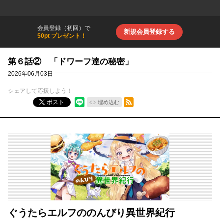
会員登録（初回）で
新規会員登録する
50pt プレゼント！
第６話② 「ドワーフ達の秘密」
2026年06月03日
シェアして応援しよう！
RSSフィード
ポスト
埋め込む
ぐうたらエルフののんびり異世界紀行