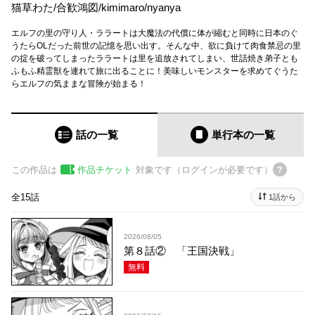
猫草わた
/
合歓鴻図
/
kimimaro
/
nyanya
エルフの里の守り人・ララートは大魔法の代償に体が縮むと同時に日本のぐ
うたらOLだった前世の記憶を思い出す。そんな中、欲に負けて肉食禁忌の里
の掟を破ってしまったララートは里を追放されてしまい、世話焼き弟子とも
ふもふ精霊獣を連れて旅に出ることに！美味しいモンスターを求めてぐうた
らエルフの気ままな冒険が始まる！
話の一覧
単行本
の一覧
この作品は
作品チケット
対象です（ログインが必要です）
全15話
1話から
2026/08/05
第８話② 「王国決戦」
無料