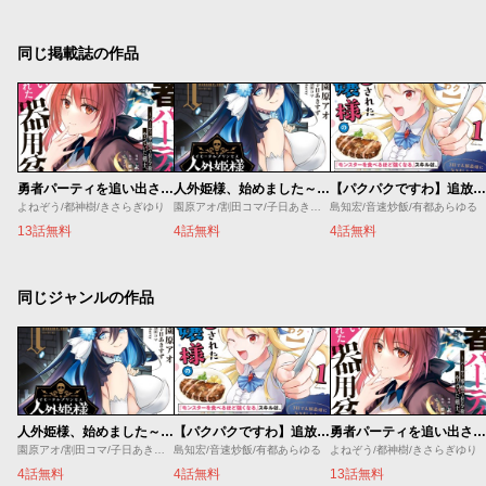
同じ掲載誌の作品
勇者パーティを追い出された器用貧乏 ～パーティ事情で付与術士をやっていた剣士、万能へと至る～
人外姫様、始めました～Ｆｒｅｅ Ｌｉｆｅ Ｆａｎｔａｓｙ Ｏｎｌｉｎｅ～
【パクパクですわ】追放されたお嬢様の『モンスターを食べるほど強くなる』スキルは、１食で１レベルアップする前代未聞の最強スキルでした。３日で人類最強になりましたわ～！
よねぞう/都神樹/きさらぎゆり
園原アオ/割田コマ/子日あきすず/Ｓｈｅｒｒｙ
島知宏/音速炒飯/有都あらゆる
13話無料
4話無料
4話無料
同じジャンルの作品
人外姫様、始めました～Ｆｒｅｅ Ｌｉｆｅ Ｆａｎｔａｓｙ Ｏｎｌｉｎｅ～
【パクパクですわ】追放されたお嬢様の『モンスターを食べるほど強くなる』スキルは、１食で１レベルアップする前代未聞の最強スキルでした。３日で人類最強になりましたわ～！
勇者パーティを追い出された器用貧乏 ～パーティ事情で付与術士をやっていた剣士、万能へと至る～
園原アオ/割田コマ/子日あきすず/Ｓｈｅｒｒｙ
島知宏/音速炒飯/有都あらゆる
よねぞう/都神樹/きさらぎゆり
4話無料
4話無料
13話無料