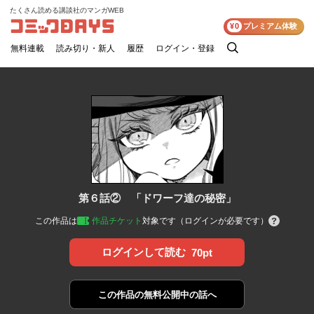
たくさん読める講談社のマンガWEB
コミックDAYS
¥0
プレミアム体験
無料連載
読み切り・新人
履歴
ログイン・登録
検
索
第６話② 「ドワーフ達の秘密」
この作品は
作品チケット
対象です（ログインが必要です）
ログインして読む
70pt
この作品の
無料公開中の話へ