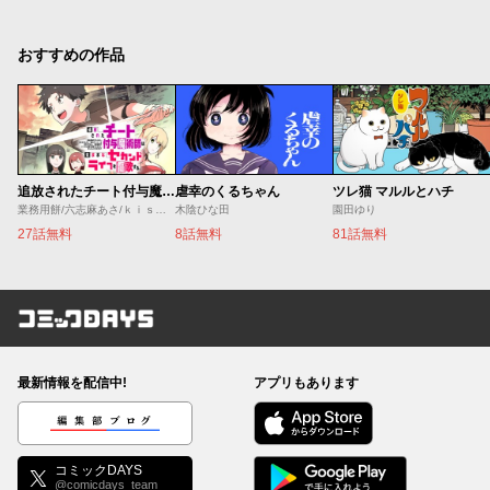
おすすめの作品
追放されたチート付与魔術師は気ままなセカンドライフを謳歌する。 ～俺は武器だけじゃなく、あらゆるものに『強化ポイント』を付与できるし、俺の意思でいつでも効果を解除できるけど、残った人たち大丈夫？～
虐幸のくるちゃん
ツレ猫 マルルとハチ
業務用餅/六志麻あさ/ｋｉｓｕｉ
木陰ひな田
園田ゆり
27話無料
8話無料
81話無料
コミックDAYS
最新情報を配信中!
アプリもあります
編集部ブログ
コミックDAYS
@comicdays_team