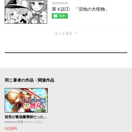
2026/03/18
第４話① 「沼地の大怪物」
無料
もっと見る
同じ著者の作品・関連作品
前世が最強魔導師だった俺、異世界魔法で無双する！
kimimaro/安康マイ/シミズヒロノリ/刀彼方
4話無料