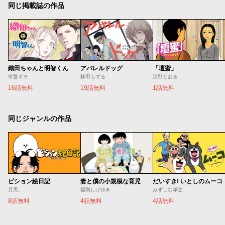
同じ掲載誌の作品
織田ちゃんと明智くん
アパレルドッグ
「壇蜜」
常盤ギヨ
林田もずる
清野とおる
16話無料
19話無料
1話無料
同じジャンルの作品
ビション絵日記
妻と僕の小規模な育児
だいすき! いとしのムーコ
月男。
福満しげゆき
みずしな孝之
8話無料
4話無料
4話無料