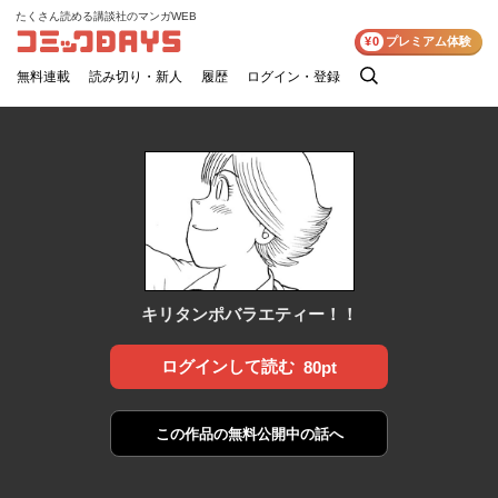
たくさん読める講談社のマンガWEB
コミックDAYS
¥0
プレミアム体験
無料連載
読み切り・新人
履歴
ログイン・登録
検
索
キリタンポバラエティー！！
ログインして読む
80pt
この作品の
無料公開中の話へ