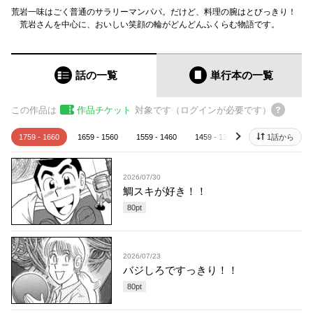
荒岩一味はごく普通のサラリーマンパパ。だけど、料理の腕はとびっきり！
荒岩さんを中心に、おいしい笑顔の輪がどんどんふくらむ物語です。
話の一覧
単行本
の一覧
この作品は
作品チケット
対象です（ログインが必要です）
1759 - 1660
1659 - 1560
1559 - 1460
1459 - 1360
1359 - 1260
1話から
next
2026/07/30
鯛スキが好き！！
80
pt
2026/07/23
バジしろですっきり！！
80
pt