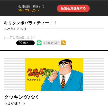
会員登録（初回）で
新規会員登録する
50pt プレゼント！
キリタンポバラエティー！！
2025年11月20日
シェアして応援しよう！
RSSフィード
ポスト
埋め込む
クッキングパパ
うえやまとち