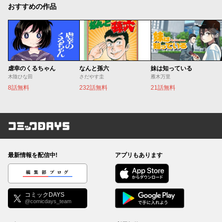
おすすめの作品
虐幸のくるちゃん
なんと孫六
妹は知っている
木陰ひな田
さだやす圭
雁木万里
8話無料
232話無料
21話無料
コミックDAYS
最新情報を配信中!
アプリもあります
編集部ブログ
コミックDAYS
@comicdays_team