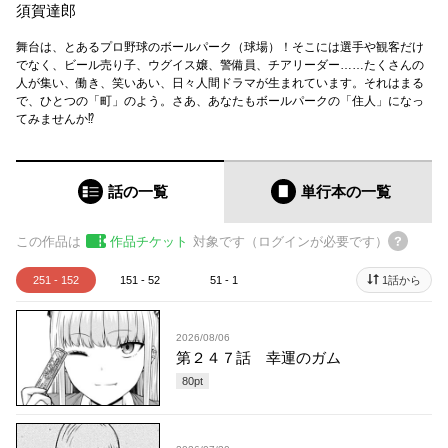
須賀達郎
舞台は、とあるプロ野球のボールパーク（球場）！そこには選手や観客だけ
でなく、ビール売り子、ウグイス嬢、警備員、チアリーダー……たくさんの
人が集い、働き、笑いあい、日々人間ドラマが生まれています。それはまる
で、ひとつの「町」のよう。さあ、あなたもボールパークの「住人」になっ
てみませんか⁉
話の一覧
単行本
の一覧
この作品は
作品チケット
対象です（ログインが必要です）
251 - 152
151 - 52
51 - 1
1話から
2026/08/06
第２４７話 幸運のガム
80
pt