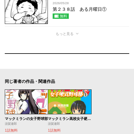
2026/05/28
第２３８話 ある月曜日①
無料
もっと見る
同じ著者の作品・関連作品
マックミランの女子野球部
マックミラン高校女子硬式野球部
須賀達郎
須賀達郎
1話無料
1話無料