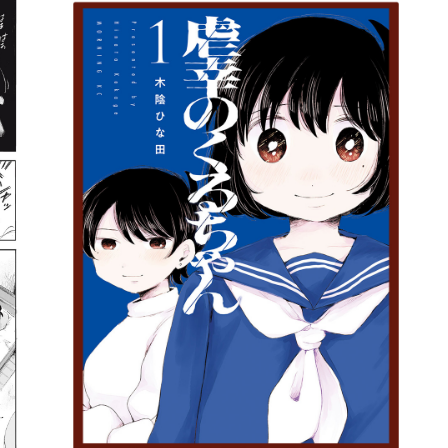
詳細ページへのリンク