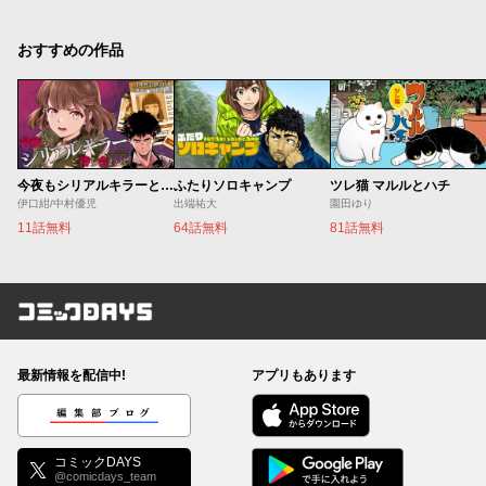
おすすめの作品
今夜もシリアルキラーと待ち合わせ
ふたりソロキャンプ
ツレ猫 マルルとハチ
伊口紺/中村優児
出端祐大
園田ゆり
11話無料
64話無料
81話無料
コミックDAYS
最新情報を配信中!
アプリもあります
編集部ブログ
コミックDAYS
@comicdays_team