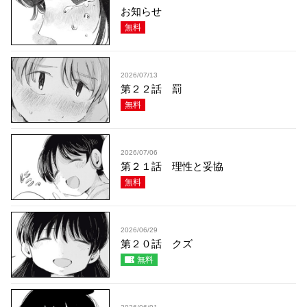
お知らせ
無料
2026/07/13
第２２話 罰
無料
2026/07/06
第２１話 理性と妥協
無料
2026/06/29
第２０話 クズ
無料