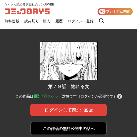
たくさん読める講談社のマンガWEB
コミックDAYS
¥0
プレミアム体験
無料連載
読み切り・新人
履歴
ログイン・登録
検
索
第７９話 惚れる女
この作品は
作品チケット
対象です（ログインが必要です）
ログインして読む
85pt
この作品の
無料公開中の話へ