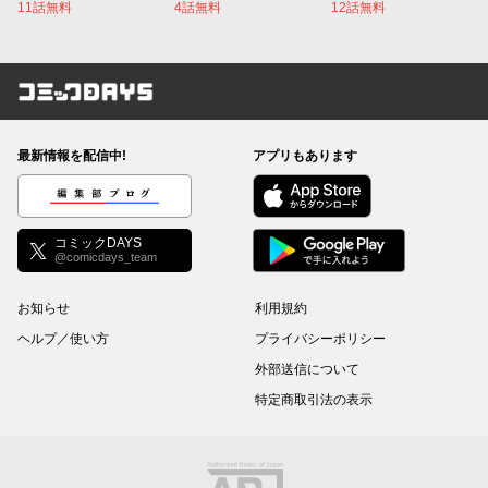
11話無料
4話無料
12話無料
コミックDAYS
最新情報を配信中!
アプリもあります
編集部ブログ
コミックDAYS
@comicdays_team
お知らせ
利用規約
ヘルプ／使い方
プライバシーポリシー
外部送信について
特定商取引法の表示