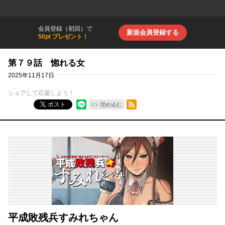
会員登録（初回）で
新規会員登録する
50pt プレゼント！
第７９話 惚れる女
2025年11月17日
シェアして応援しよう！
RSSフィード
ポスト
埋め込む
平成敗残兵すみれちゃん