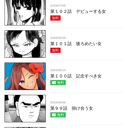
2026/07/06
第１０２話 デビューする女
無料
2026/06/29
第１０１話 後ろめたい女
無料
2026/06/15
第１００話 記念すべき女
無料
2026/06/08
第９９話 掛け合う女
無料