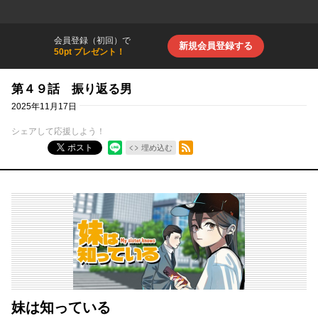
会員登録（初回）で
新規会員登録する
50pt プレゼント！
第４９話 振り返る男
2025年11月17日
シェアして応援しよう！
RSSフィード
ポスト
埋め込む
妹は知っている