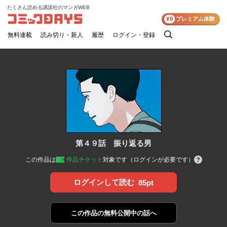
たくさん読める講談社のマンガWEB
コミックDAYS
¥0
プレミアム体験
無料連載
読み切り・新人
履歴
ログイン・登録
検
索
第４９話 振り返る男
この作品は
作品チケット
対象です（ログインが必要です）
ログインして読む
85pt
この作品の
無料公開中の話へ