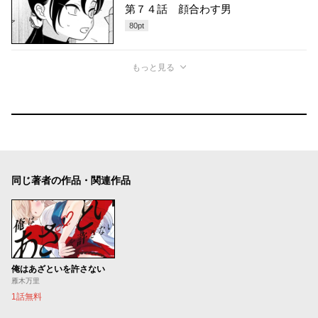
第７４話 顔合わす男
80
pt
もっと見る
同じ著者の作品・関連作品
俺はあざといを許さない
雁木万里
1話無料