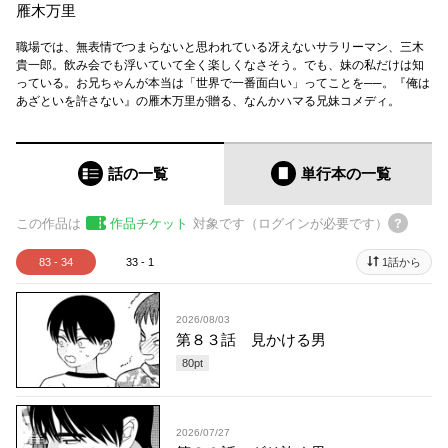
雁木万里
職場では、無表情でつまらないと思われている冴えないサラリーマン、三木
貴一郎。飲み会でも浮いていて全く楽しくなさそう。でも、妹の私だけは知
っている。お兄ちゃんが本当は「世界で一番面白い」ってことを──。『俺は
あざといを許さない』の雁木万里が贈る、なんかハマる兄妹コメディ。
話の一覧
単行本
の一覧
この作品は
作品チケット
対象です（ログインが必要です）
83 - 34
33 - 1
1話から
2026/08/03
第８３話 見かける男
80
pt
2026/07/27