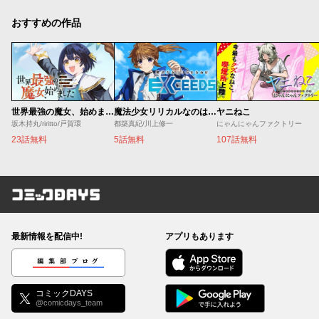
おすすめの作品
世界最強の魔女、始めました ～私だけ『攻略サイト』を見れる世界で自由に生きます～
魔法少女リリカルなのは EXCEEDS
ヤニねこ
坂木持丸/riritto/戸賀環
都築真紀/川上修一
にゃんにゃんファクトリー
23話無料
5話無料
107話無料
コミックDAYS
最新情報を配信中!
アプリもあります
編集部ブログ
コミックDAYS
@comicdays_team