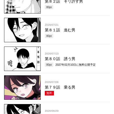
第８２話 ギリ許す男
80
pt
2026/07/21
第８１話 進む男
80
pt
2026/07/13
第８０話 誘う男
80
pt
2027年02月10日
に無料公開予定
2026/07/06
第７９話 乗る男
無料
2026/06/29