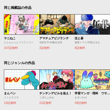
同じ掲載誌の作品
ヤニねこ
アマチュアビジランテ
伍と碁
にゃんにゃんファクトリー
浅村壮平/内藤光太郎
蓮尾トウト/仲里はるな
107話無料
3話無料
8話無料
同じジャンルの作品
まんペン
チンチンデビルを追え！
学習マンガ・理科 ウサウサ！
トミムラコタ
くぼたふみお
まきいわ山
10話無料
22話無料
39話無料