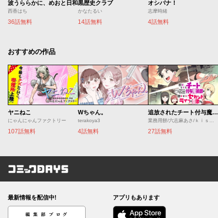
波うららかに、めおと日和
黒歴史クラブ
オシバナ！
西香はち
かなたるい
志摩時緒
36話無料
14話無料
4話無料
おすすめの作品
ヤニねこ
Wちゃん。
追放されたチート付与魔術師は気ままなセカンドライフを謳歌する。 ～俺は武器だけじゃなく、あらゆるものに『強化ポイント』を付与できるし、俺の意思でいつでも効果を解除できるけど、残った人たち大丈夫？～
にゃんにゃんファクトリー
terakoya3
業務用餅/六志麻あさ/ｋｉｓｕｉ
107話無料
4話無料
27話無料
コミックDAYS
最新情報を配信中!
アプリもあります
編集部ブログ