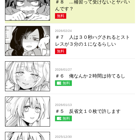
＃８ …補習って受けないとヤバい
んです？
無料
2026/02/24
＃７ 人は３０秒ハグされるとスト
レスが３分の１になるらしい
無料
2026/01/27
＃６ 俺なんか２時間は待てるし
無料
2026/01/13
＃５ 反省文１０枚で許します
無料
2025/12/30