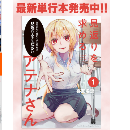
詳細ページへのリンク