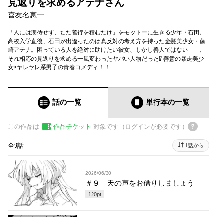
見返りを求めるアテナさん
喜友名恵一
「人には期待せず、ただ善行を積むだけ」をモットーに生きる少年・石田。
高校入学直後、石田が出逢ったのは真反対の考え方を持った金髪美少女・藤
崎アテナ。困っている人を絶対に助けたい彼女、しかし善人ではない――。
それ相応の見返りを求める一風変わったヤバい人物だった⁉︎ 善意の暴走美少
女×ヤレヤレ系男子の青春コメディ！！
話の一覧
単行本
の一覧
この作品は
作品チケット
対象です（ログインが必要です）
全9話
1話から
2026/06/30
＃９ 天の声をお借りしましょう
120
pt