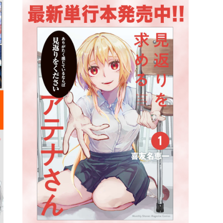
詳細ページへのリンク