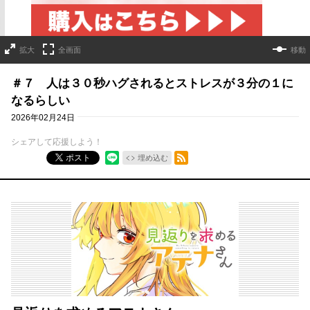
拡大
全画面
移動
＃７ 人は３０秒ハグされるとストレスが３分の１に
なるらしい
2026年02月24日
シェアして応援しよう！
RSSフィード
ポスト
埋め込む