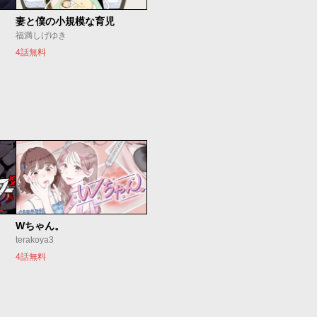
妻と僕の小規模な育児
福満しげゆき
4話無料
Wちゃん。
terakoya3
4話無料