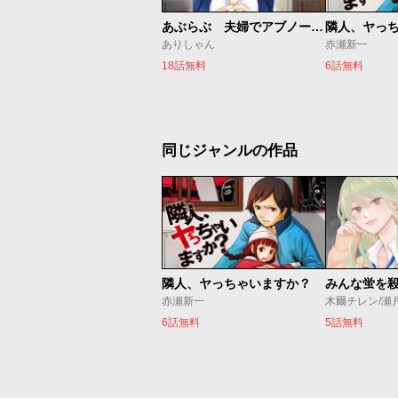
あぶらぶ 夫婦でアブノーマルなラブしませんか？
隣人、ヤっ
ありしゃん
赤瀬新一
18話無料
6話無料
同じジャンルの作品
隣人、ヤっちゃいますか？
みんな蛍を
赤瀬新一
木爾チレン/瀬
6話無料
5話無料