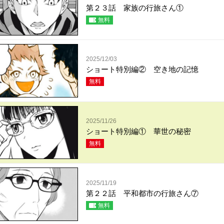
第２３話 家族の行旅さん①
無料
2025/12/03
ショート特別編② 空き地の記憶
無料
2025/11/26
ショート特別編① 華世の秘密
無料
2025/11/19
第２２話 平和都市の行旅さん⑦
無料