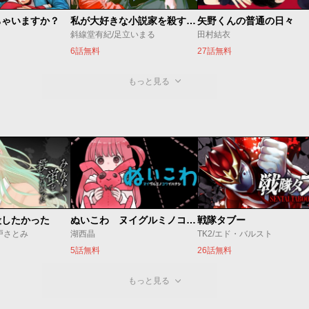
ちゃいますか？
私が大好きな小説家を殺すまで
矢野くんの普通の日々
斜線堂有紀/足立いまる
田村結衣
6話無料
27話無料
もっと見る
殺したかった
ぬいこわ ヌイグルミノコワイハナシ
戦隊タブー
戸さとみ
湖西晶
TK2/エド・バルスト
5話無料
26話無料
もっと見る