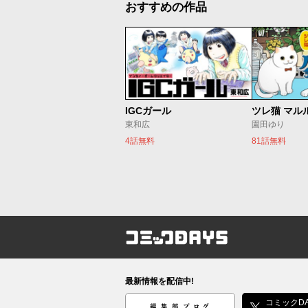
おすすめの作品
IGCガール
ツレ猫 マル
東和広
園田ゆり
4話無料
81話無料
コミックDAYS
最新情報を配信中!
編集部ブログ
コミックDA