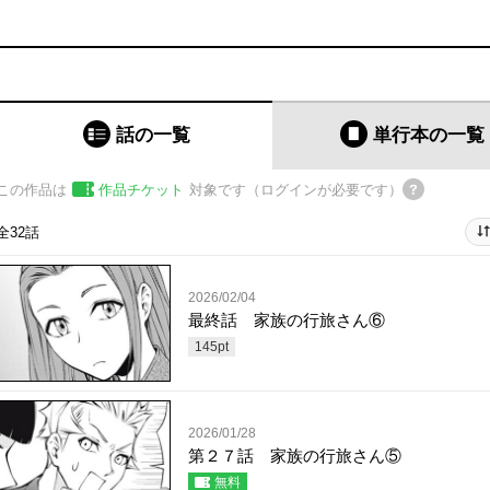
話の一覧
単行本
の一覧
この作品は
作品チケット
対象です（ログインが必要です）
全32話
2026/02/04
最終話 家族の行旅さん⑥
145
pt
2026/01/28
第２７話 家族の行旅さん⑤
無料