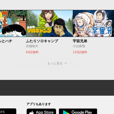
ルとハチ
ふたりソロキャンプ
宇宙兄弟
出端祐大
小山宙哉
64話無料
120話無料
もっと見る
アプリもあります
YS