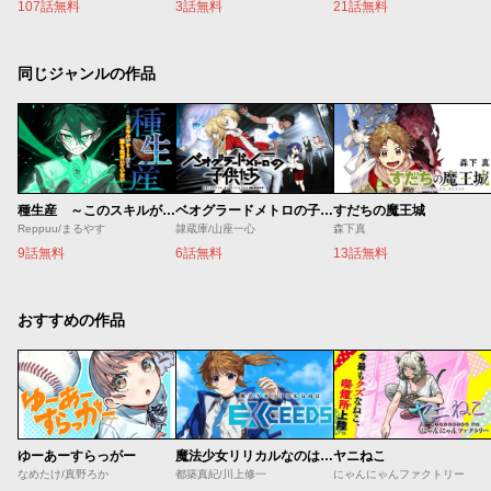
107話無料
3話無料
21話無料
同じジャンルの作品
種生産 ～このスキルがチートだとまだ誰も気付いていない～
ベオグラードメトロの子供たち
すだちの魔王城
Reppuu/まるやす
隷蔵庫/山座一心
森下真
9話無料
6話無料
13話無料
おすすめの作品
ゆーあーすらっがー
魔法少女リリカルなのは EXCEEDS
ヤニねこ
なめたけ/真野ろか
都築真紀/川上修一
にゃんにゃんファクトリー