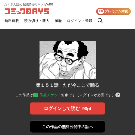
たくさん読める講談社のマンガWEB
コミックDAYS
¥0
プレミアム体験
無料連載
読み切り・新人
履歴
ログイン・登録
検
索
第１５１話 ただ今ここで踊る
この作品は
作品チケット
対象です（ログインが必要です）
ログインして読む
90pt
この作品の
無料公開中の話へ