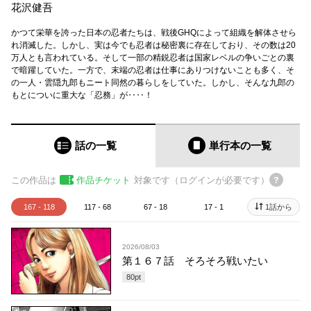
花沢健吾
かつて栄華を誇った日本の忍者たちは、戦後GHQによって組織を解体させら
れ消滅した。しかし、実は今でも忍者は秘密裏に存在しており、その数は20
万人とも言われている。そして一部の精鋭忍者は国家レベルの争いごとの裏
で暗躍していた。一方で、末端の忍者は仕事にありつけないことも多く、そ
の一人・雲隠九郎もニート同然の暮らしをしていた。しかし、そんな九郎の
もとについに重大な「忍務」が‥‥！
話の一覧
単行本
の一覧
この作品は
作品チケット
対象です（ログインが必要です）
167 - 118
117 - 68
67 - 18
17 - 1
1話から
2026/08/03
第１６７話 そろそろ戦いたい
80
pt