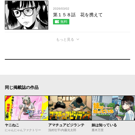
2026/03/02
第１５８話 花を携えて
無料
もっと見る
同じ掲載誌の作品
ヤニねこ
アマチュアビジランテ
妹は知っている
にゃんにゃんファクトリー
浅村壮平/内藤光太郎
雁木万里