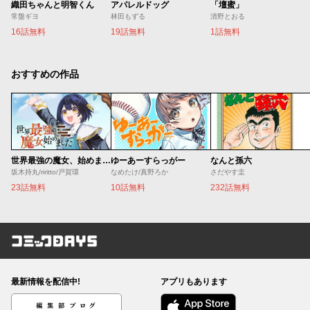
織田ちゃんと明智くん
アパレルドッグ
「壇蜜」
常盤ギヨ
林田もずる
清野とおる
16話無料
19話無料
1話無料
おすすめの作品
世界最強の魔女、始めました ～私だけ『攻略サイト』を見れる世界で自由に生きます～
ゆーあーすらっがー
なんと孫六
坂木持丸/riritto/戸賀環
なめたけ/真野ろか
さだやす圭
23話無料
10話無料
232話無料
コミックDAYS
最新情報を配信中!
アプリもあります
編集部ブログ