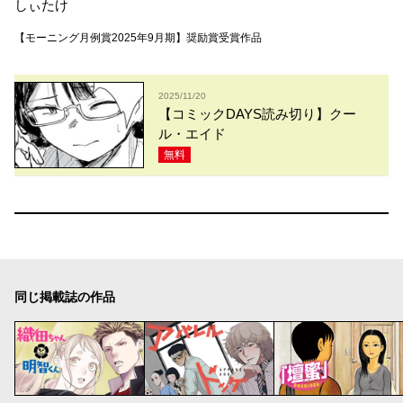
しぃたけ
【モーニング月例賞2025年9月期】奨励賞受賞作品
2025/11/20
【コミックDAYS読み切り】クー
ル・エイド
無料
同じ掲載誌の作品