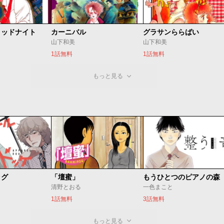
ミッドナイト
カーニバル
グラサンららばい
山下和美
山下和美
1話無料
1話無料
もっと見る
ッグ
「壇蜜」
清野とおる
一色まこと
1話無料
3話無料
もっと見る