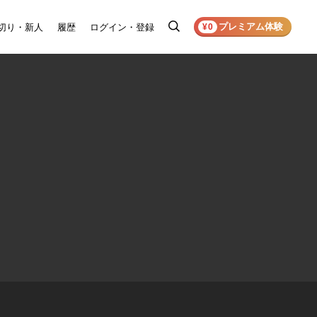
プレミアム体験
切り・新人
履歴
ログイン・登録
検
¥0
索