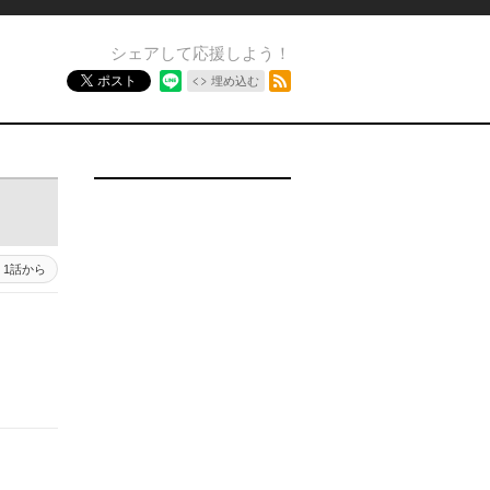
シェアして応援しよう！
RSSフィード
ポスト
埋め込む
1話から