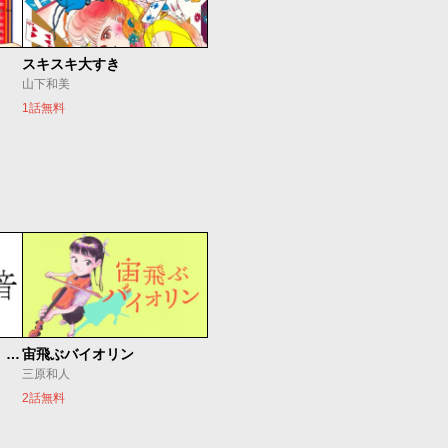
スキスキ大すき
山下和美
1話無料
もうひとつのピアノの森 整う音
宙飛ぶバイオリン
三原和人
2話無料