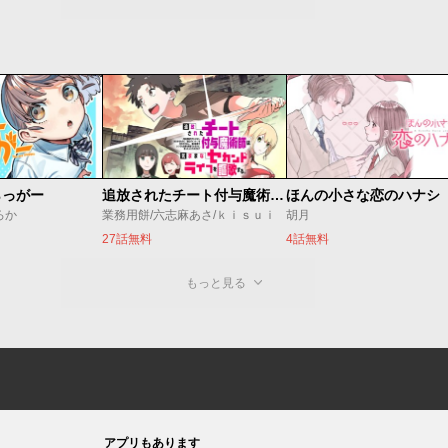
らっがー
追放されたチート付与魔術師は気ままなセカンドライフを謳歌する。 ～俺は武器だけじゃなく、あらゆるものに『強化ポイント』を付与できるし、俺の意思でいつでも効果を解除できるけど、残った人たち大丈夫？～
ほんの小さな恋のハナシ
ろか
業務用餅/六志麻あさ/ｋｉｓｕｉ
胡月
27話無料
4話無料
もっと見る
アプリもあります