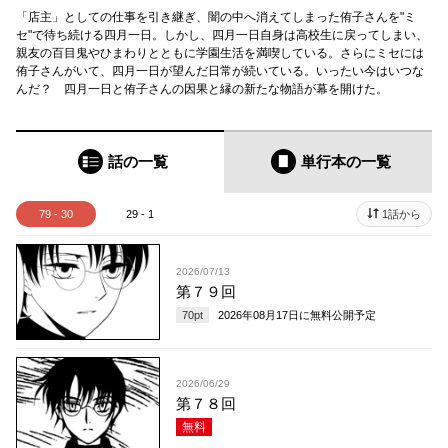
「店主」としての仕事を引き継ぎ、闇の中へ消えてしまった侑子さんを"ミ
セ"で待ち続ける四月一日。しかし、四月一日自身は高校生に戻ってしまい、
親友の百目鬼やひまわりとともに学園生活を満喫している。さらにミセには
侑子さんがいて、四月一日が望んだ日常が続いている。いったい今はいつな
んだ？ 四月一日と侑子さんの因果と縁の新たな物語が幕を開けた。
話の一覧
単行本
の一覧
79 - 30
29 - 1
1話から
2026/07/13
第７９回
70
pt
2026年08月17日
に無料公開予定
2026/06/29
第７８回
無料