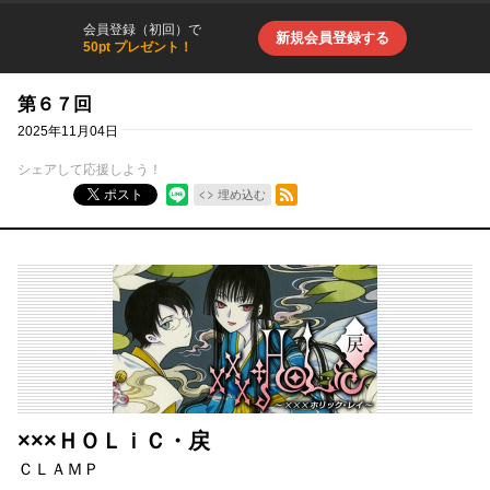
会員登録（初回）で
新規会員登録する
50pt プレゼント！
第６７回
2025年11月04日
シェアして応援しよう！
RSSフィード
ポスト
埋め込む
×××ＨＯＬｉＣ・戻
ＣＬＡＭＰ