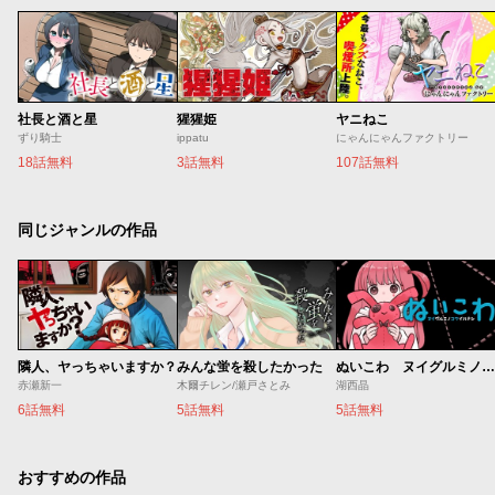
社長と酒と星
猩猩姫
ヤニねこ
ずり騎士
ippatu
にゃんにゃんファクトリー
18話無料
3話無料
107話無料
同じジャンルの作品
隣人、ヤっちゃいますか？
みんな蛍を殺したかった
ぬいこわ ヌイグルミノコワイハナシ
赤瀬新一
木爾チレン/瀬戸さとみ
湖西晶
6話無料
5話無料
5話無料
おすすめの作品