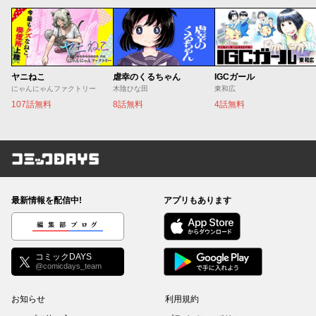
ヤニねこ
虐幸のくるちゃん
IGCガール
にゃんにゃんファクトリー
木陰ひな田
東和広
107話無料
8話無料
4話無料
コミックDAYS
最新情報を配信中!
アプリもあります
編集部ブログ
コミックDAYS
@comicdays_team
お知らせ
利用規約