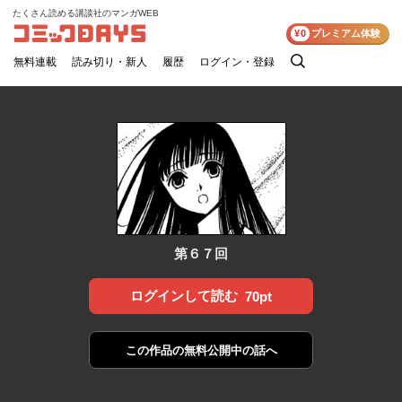
たくさん読める講談社のマンガWEB
コミックDAYS
¥0
プレミアム体験
無料連載
読み切り・新人
履歴
ログイン・登録
検
索
第６７回
ログインして読む
70pt
この作品の
無料公開中の話へ