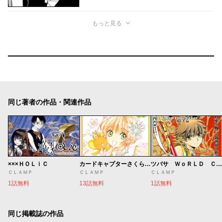
もっと見る
同じ著者の作品・関連作品
×××ＨＯＬｉＣ
カードキャプターさくら クリアカード編
ツバサ ＷｏＲＬＤ ＣＨＲｏＮｉＣＬＥ ニライカナイ編
ＣＬＡＭＰ
ＣＬＡＭＰ
ＣＬＡＭＰ
1話無料
13話無料
1話無料
同じ掲載誌の作品